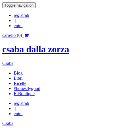
Toggle navigation
registrati
|
entra
carrello (0)
csaba dalla zorza
Csaba
Blog
Libri
Ricette
#honestlygood
E-Boutique
registrati
|
entra
Csaba