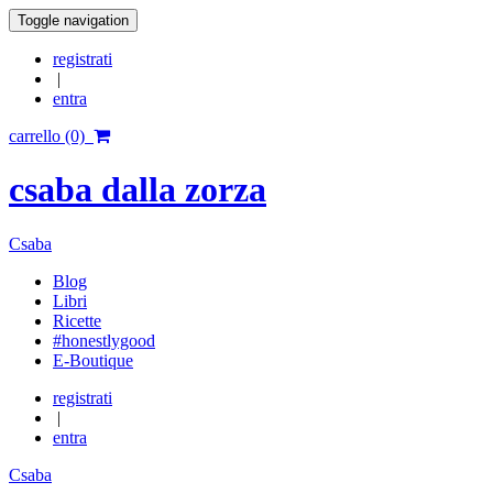
Toggle navigation
registrati
|
entra
carrello (0)
csaba dalla zorza
Csaba
Blog
Libri
Ricette
#honestlygood
E-Boutique
registrati
|
entra
Csaba