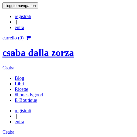
Toggle navigation
registrati
|
entra
carrello (0)
csaba dalla zorza
Csaba
Blog
Libri
Ricette
#honestlygood
E-Boutique
registrati
|
entra
Csaba