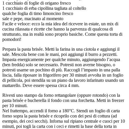
1 cucchiaio di foglie di origano fresco
1 cucchiaio di erba cipollina tagliata al coltello
qualche foglia di timo limoncino fresco
sale e pepe, macinato al momento
Facile e veloce: ecco la mia idea del ricevere in estate, un mix di
cucina rilassata e ricette che hanno la parvenza di qualcosa di
strutturato, ma in realtà sono proprio basiche. Come questa torta di
pomodori!
Prepara la pasta brisée. Metti la farina in una ciotola e aggiungi il
sale. Mescola bene con le mani, poi aggiungi il burro a pezzetti.
Impasta energicamente per qualche minuto, aggiungendo l’acqua
(ben fredda) solo se necessario. Potresti non averne bisogno, o
potresti usarne un pochino di più. Raccogli l’impasto in una palla
liscia, falla riposare in frigorifero per 30 minuti avvolta in un foglio
di pellicola, poi stendila su un piano da lavoro infarinato usando un
mattarello. Deve essere spessa circa 4 mm.
Rivesti uno stampo da forno rettangolare (oppure rotondo) con la
pasta brisée e bucherella il fondo con una forchetta. Metti in freezer
per 10 minuti.
Nel frattempo, accendi il forno a 180°C. Stendi un foglio di carta
forno sopra la pasta brisée e ricoprilo con dei pesi di cottura (ad
esempio, dei ceci secchi). Inforna sul ripiano centrale e cuoci per 10
minuti, poi togli la carta con i ceci e rimetti la base della torta in