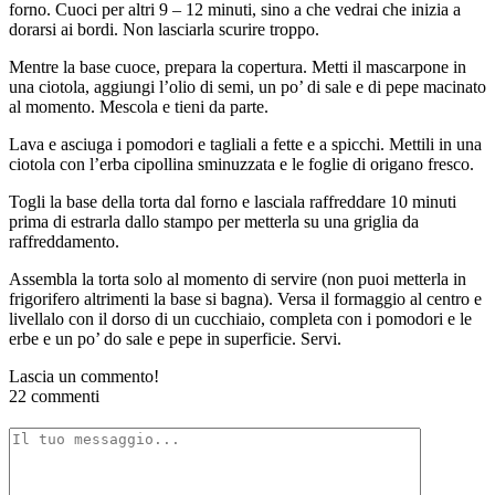
forno. Cuoci per altri 9 – 12 minuti, sino a che vedrai che inizia a
dorarsi ai bordi. Non lasciarla scurire troppo.
Mentre la base cuoce, prepara la copertura. Metti il mascarpone in
una ciotola, aggiungi l’olio di semi, un po’ di sale e di pepe macinato
al momento. Mescola e tieni da parte.
Lava e asciuga i pomodori e tagliali a fette e a spicchi. Mettili in una
ciotola con l’erba cipollina sminuzzata e le foglie di origano fresco.
Togli la base della torta dal forno e lasciala raffreddare 10 minuti
prima di estrarla dallo stampo per metterla su una griglia da
raffreddamento.
Assembla la torta solo al momento di servire (non puoi metterla in
frigorifero altrimenti la base si bagna). Versa il formaggio al centro e
livellalo con il dorso di un cucchiaio, completa con i pomodori e le
erbe e un po’ do sale e pepe in superficie. Servi.
Lascia un commento!
22 commenti