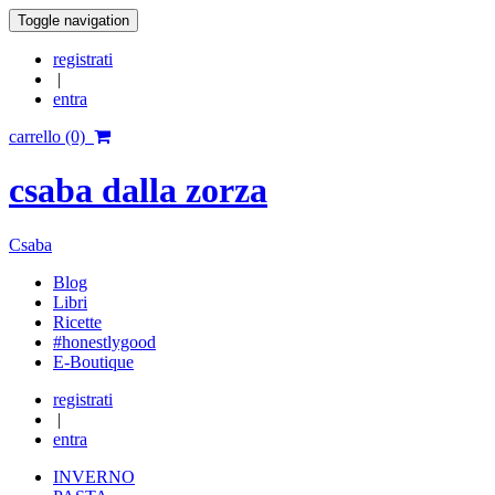
Toggle navigation
registrati
|
entra
carrello (0)
csaba dalla zorza
Csaba
Blog
Libri
Ricette
#honestlygood
E-Boutique
registrati
|
entra
INVERNO