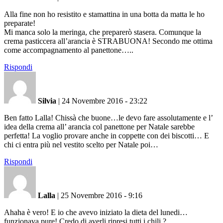
Alla fine non ho resistito e stamattina in una botta da matta le ho
preparate!
Mi manca solo la meringa, che preparerò stasera. Comunque la
crema pasticcera all’arancia è STRABUONA! Secondo me ottima
come accompagnamento al panettone…..
Rispondi
Silvia
|
24 Novembre 2016 - 23:22
Ben fatto Lalla! Chissà che buone…le devo fare assolutamente e l’
idea della crema all’ arancia col panettone per Natale sarebbe
perfetta! La voglio provare anche in coppette con dei biscotti… E
chi ci entra più nel vestito scelto per Natale poi…
Rispondi
Lalla
|
25 Novembre 2016 - 9:16
Ahaha è vero! E io che avevo iniziato la dieta del lunedi…
funzionava pure! Credo di averli ripresi tutti i chili ?