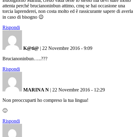
Buongiorno Marina, credo vada bene lo stesso ma devi stare molto
attenta perché brucianoninbun attimo, cmq se hai occasione una
torcia laprenderei, non costa molto ed è rassicurante sapere di averla
in caso di bisogno 😉
Rispondi
K@ti@
|
22 Novembre 2016 - 9:09
Brucianoninbun…..???
Rispondi
MARINA N
|
22 Novembre 2016 - 12:29
Non preoccuparti ho compreso la tua lingua!
🙂
Rispondi