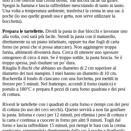
sino a che otterrai una crema densa, ma ancora facile da girare.
Spegni la fiamma e lascia raffreddare mescolando di tanto in tanto.
Una volta a temperatura ambiente, trasferisci la crema in una sac à
poche (io uso quelle grandi usa e getta, non serve utilizzare la
bocchetta).
Prepara le tartellette.
Dividi la pasta in due blocchi e lavorane uno
alla volta, così sarà più facile. Stendi la pasta con il mattarello,
direttamente su un piano infarinato, oppure tra due fogli di carta
forno (se pensi che si possa attaccare). Non aggiungere troppa
farina, altrimenti diventerà dura. Cerca di ottenere uno spessore
omogeneo di circa 4 mm. Se è troppo sottile, la pasta brucia. Se è
troppo spessa, può risultare un po’ dura.
Ritaglia 8 dischi che abbiano un diametro di 2 cm superiore al
diametro dei tuoi stampini. I miei hanno un diametro di 10 cm.
Bucherella il fondo di ciascuno con una forchetta, poi mettili in
freezer per 5 minuti. Nel frattempo, accendi il forno (statico) e
portalo a 180°C e prepara 8 pezzi di carta forno quadrata e dei pesi
di cottura.
Rivesti le tartellette con i quadrati di carta forno e riempi con dei pesi
di cottura (io uso dei ceci secchi). Questo servirà a non far gonfiare
la pasta. Inforna e cuoci per 12 minuti, poi elimina i pesi di cottura e
la carta e continua a cuocere in forno per altri 9 minuti. Togli dal
forno e lascia raffreddare 15 minuti, poi riempi le basi con la crema
pasticcera, spremendola direttamente dalla sac à poche e livellando