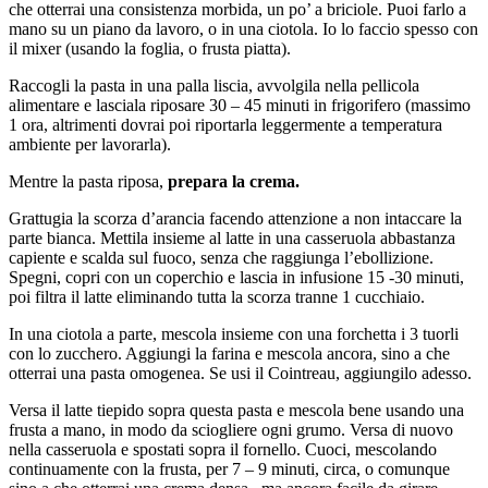
che otterrai una consistenza morbida, un po’ a briciole. Puoi farlo a
mano su un piano da lavoro, o in una ciotola. Io lo faccio spesso con
il mixer (usando la foglia, o frusta piatta).
Raccogli la pasta in una palla liscia, avvolgila nella pellicola
alimentare e lasciala riposare 30 – 45 minuti in frigorifero (massimo
1 ora, altrimenti dovrai poi riportarla leggermente a temperatura
ambiente per lavorarla).
Mentre la pasta riposa,
prepara la crema.
Grattugia la scorza d’arancia facendo attenzione a non intaccare la
parte bianca. Mettila insieme al latte in una casseruola abbastanza
capiente e scalda sul fuoco, senza che raggiunga l’ebollizione.
Spegni, copri con un coperchio e lascia in infusione 15 -30 minuti,
poi filtra il latte eliminando tutta la scorza tranne 1 cucchiaio.
In una ciotola a parte, mescola insieme con una forchetta i 3 tuorli
con lo zucchero. Aggiungi la farina e mescola ancora, sino a che
otterrai una pasta omogenea. Se usi il Cointreau, aggiungilo adesso.
Versa il latte tiepido sopra questa pasta e mescola bene usando una
frusta a mano, in modo da sciogliere ogni grumo. Versa di nuovo
nella casseruola e spostati sopra il fornello. Cuoci, mescolando
continuamente con la frusta, per 7 – 9 minuti, circa, o comunque