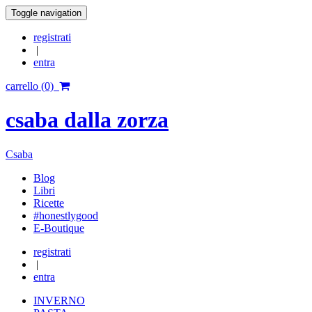
Toggle navigation
registrati
|
entra
carrello (0)
csaba dalla zorza
Csaba
Blog
Libri
Ricette
#honestlygood
E-Boutique
registrati
|
entra
INVERNO