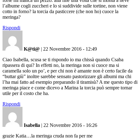
forse mi manca un pezzo. alla fine una volta che si monta a neve
l’albume cogli zuccheri e lo si suddivide sulle tortine, non viene
cotto in forno? la torcia da pasticcere (che non ho) cuoce la
meringa?
Rispondi
K@ti@
|
22 Novembre 2016 - 12:49
Ciao Isabella, scusa se ti rispondo io ma chissà quando Csaba
ripassera di qui? In effetti no, la meringa non si cuoce ma si
caramella solo un po’, e per chi non è amante non è certo facile da
“buttar giù” inoltre sarebbe sensato pastorizzare gli albumi ma chi
l’ha mai fatto ad esempio preparando il tiramisù? A me questo tipo di
meringa piace e come dicevo a Marina la torcia può sempre tornar
utile per il costo che ha.
Rispondi
Isabella
|
22 Novembre 2016 - 16:26
grazie Katia…la meringa cruda non fa per me