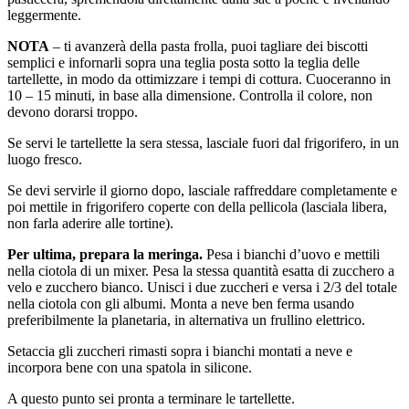
leggermente.
NOTA
– ti avanzerà della pasta frolla, puoi tagliare dei biscotti
semplici e infornarli sopra una teglia posta sotto la teglia delle
tartellette, in modo da ottimizzare i tempi di cottura. Cuoceranno in
10 – 15 minuti, in base alla dimensione. Controlla il colore, non
devono dorarsi troppo.
Se servi le tartellette la sera stessa, lasciale fuori dal frigorifero, in un
luogo fresco.
Se devi servirle il giorno dopo, lasciale raffreddare completamente e
poi mettile in frigorifero coperte con della pellicola (lasciala libera,
non farla aderire alle tortine).
Per ultima, prepara la meringa.
Pesa i bianchi d’uovo e mettili
nella ciotola di un mixer. Pesa la stessa quantità esatta di zucchero a
velo e zucchero bianco. Unisci i due zuccheri e versa i 2/3 del totale
nella ciotola con gli albumi. Monta a neve ben ferma usando
preferibilmente la planetaria, in alternativa un frullino elettrico.
Setaccia gli zuccheri rimasti sopra i bianchi montati a neve e
incorpora bene con una spatola in silicone.
A questo punto sei pronta a terminare le tartellette.