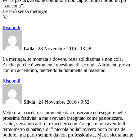
Per la pastorizzazione continuo a non capirci nulla! Sono un pò
“zuccona”..
Le farò senza meringa!
🙂
Rispondi
Lalla
|
28 Novembre 2016 - 13:58
La meringa, se montata a dovere, resta solidissima e non cola.
Anche perchè è veramente questione di secondi. Altrimenti prova
con un accendino, mettendo la fiammetta al massimo.
Rispondi
Silvia
|
24 Novembre 2016 - 9:52
Vedo ora la ricetta, sicuramente da conservare ed eseguire nelle
prossime festività, a me avevano insegnato come pastorizzare,
esatto, versando a filo lo zucchero con l’ acqua e non avendo il
termometro si parlava di ” piccola bolla” ovvero poco prima del
bollore.. ma parlo sempre da non professionista, Maria sicuramente