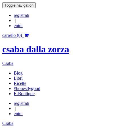
Toggle navigation
registrati
|
entra
carrello (0)
csaba dalla zorza
Csaba
Blog
Libri
Ricette
#honestlygood
E-Boutique
registrati
|
entra
Csaba