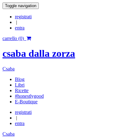
Toggle navigation
registrati
|
entra
carrello (0)
csaba dalla zorza
Csaba
Blog
Libri
Ricette
#honestlygood
E-Boutique
registrati
|
entra
Csaba