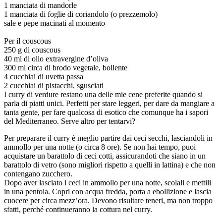
1 manciata di mandorle
1 manciata di foglie di coriandolo (o prezzemolo)
sale e pepe macinati al momento
Per il couscous
250 g di couscous
40 ml di olio extravergine d’oliva
300 ml circa di brodo vegetale, bollente
4 cucchiai di uvetta passa
2 cucchiai di pistacchi, sgusciati
I curry di verdure restano una delle mie cene preferite quando si
parla di piatti unici. Perfetti per stare leggeri, per dare da mangiare a
tanta gente, per fare qualcosa di esotico che comunque ha i sapori
del Mediterraneo. Serve altro per tentarvi?
Per preparare il curry è meglio partire dai ceci secchi, lasciandoli in
ammollo per una notte (o circa 8 ore). Se non hai tempo, puoi
acquistare un barattolo di ceci cotti, assicurandoti che siano in un
barattolo di vetro (sono migliori rispetto a quelli in lattina) e che non
contengano zucchero.
Dopo aver lasciato i ceci in ammollo per una notte, scolali e mettili
in una pentola. Copri con acqua fredda, porta a ebollizione e lascia
cuocere per circa mezz’ora. Devono risultare teneri, ma non troppo
sfatti, perché continueranno la cottura nel curry.