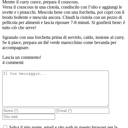
Mentre il curry cuoce, prepara il couscous.
Versa il couscous in una ciotola, condiscilo con l’olio e aggiungi le
uvette e i pistacchi. Mescola bene con una forchetta, poi copri con il
brodo bollente e mescola ancora. Chiudi la ciotola con un pezzo di
pellicola per alimenti e lascia riposare 7-8 minuti. Si gonfierà bene: è
tutto ciò che serve!
Sgranalo con una forchetta prima di servirlo, caldo, insieme al curry.
Se ti piace, prepara un thé verde marocchino come bevanda per
accompagnare.
Lascia un commento!
4 commenti
Salva il mio nome, email e sito web in questo browser per la