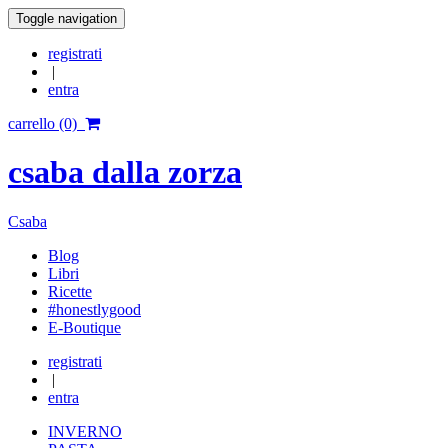
Toggle navigation
registrati
|
entra
carrello (0)
csaba dalla zorza
Csaba
Blog
Libri
Ricette
#honestlygood
E-Boutique
registrati
|
entra
INVERNO