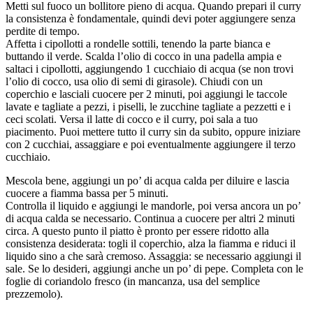
Metti sul fuoco un bollitore pieno di acqua. Quando prepari il curry
la consistenza è fondamentale, quindi devi poter aggiungere senza
perdite di tempo.
Affetta i cipollotti a rondelle sottili, tenendo la parte bianca e
buttando il verde. Scalda l’olio di cocco in una padella ampia e
saltaci i cipollotti, aggiungendo 1 cucchiaio di acqua (se non trovi
l’olio di cocco, usa olio di semi di girasole). Chiudi con un
coperchio e lasciali cuocere per 2 minuti, poi aggiungi le taccole
lavate e tagliate a pezzi, i piselli, le zucchine tagliate a pezzetti e i
ceci scolati. Versa il latte di cocco e il curry, poi sala a tuo
piacimento. Puoi mettere tutto il curry sin da subito, oppure iniziare
con 2 cucchiai, assaggiare e poi eventualmente aggiungere il terzo
cucchiaio.
Mescola bene, aggiungi un po’ di acqua calda per diluire e lascia
cuocere a fiamma bassa per 5 minuti.
Controlla il liquido e aggiungi le mandorle, poi versa ancora un po’
di acqua calda se necessario. Continua a cuocere per altri 2 minuti
circa. A questo punto il piatto è pronto per essere ridotto alla
consistenza desiderata: togli il coperchio, alza la fiamma e riduci il
liquido sino a che sarà cremoso. Assaggia: se necessario aggiungi il
sale. Se lo desideri, aggiungi anche un po’ di pepe. Completa con le
foglie di coriandolo fresco (in mancanza, usa del semplice
prezzemolo).