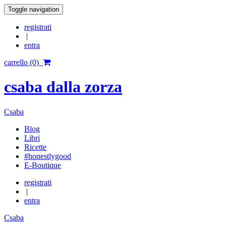
Toggle navigation
registrati
|
entra
carrello (0)
csaba dalla zorza
Csaba
Blog
Libri
Ricette
#honestlygood
E-Boutique
registrati
|
entra
Csaba