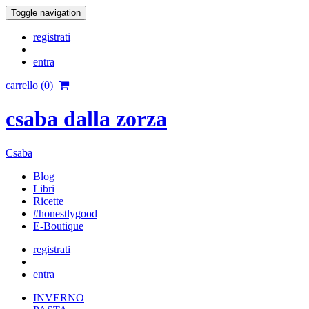
Toggle navigation
registrati
|
entra
carrello (0)
csaba dalla zorza
Csaba
Blog
Libri
Ricette
#honestlygood
E-Boutique
registrati
|
entra
INVERNO