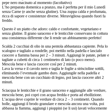
pepe nero macinato al momento (facoltativo)
L’ho preparata domenica a pranzo, ma è perfetta per il mio Lunedì
senza Carne (e anche senza glutine). Una zuppa calda e profumata,
ricca di sapore e consistenze diverse. Meravigliosa quando fuori fa
freddo.
Questo è un piatto che adoro: caldo e confortante, vegetariano e
senza glutine. Il grano saraceno e le lenticchie conservano in cottura
una consistenza differente che li rende un abbinamento perfetto!
Scalda 2 cucchiai di olio in una pentola abbastanza capiente. Pela lo
scalogno e taglialo a rondelle, poi mettilo nella padella e lascialo
cuocere a fiamma bassa per 2 – 3 minuti. Aggiungi le patate, pelate e
tagliate a cubetti di circa 1 centimetro di lato (o poco meno).
Mescola bene e lascia cuocere così per 2 minuti.
Lava la versa e il cavolo nero e taglia le foglie a striscioline sottili,
eliminando l’eventuale gambo duro. Aggiungile nella padella e
mescola bene con un cucchiaio di legno, poi lascia cuocere altri 2
minuti.
Sciacqua le lenticchie e il grano saraceno e aggiungile alle verdure,
mescola bene, poi copri con acqua fredda e porta ad ebollizione.
L’acqua deve coprire le verdure di circa 2 – 3 centimetri. Quando
bolle, aggiungi il brodo granulare e mescola ancora una volta, poi
abbassa la fiamma, aggiungi i pioppini (se li usi) lavati velocemente