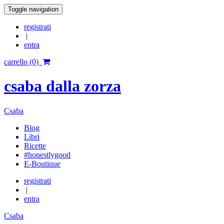
Toggle navigation
registrati
|
entra
carrello (0)
csaba dalla zorza
Csaba
Blog
Libri
Ricette
#honestlygood
E-Boutique
registrati
|
entra
Csaba