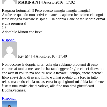
MARINA N
|
4 Agosto 2016 - 17:02
Ragazza fortunata!!!! Però adesso mangia mangia mangia!
Anche se quando non scrivi ci manchi capiamo benissimo che ogni
tanto bisogna staccare la spina… la doppia Cake of the Month ormai
è una promessa!
🙂
Adorabile Minou che beve!
Rispondi
K@ti@
|
4 Agosto 2016 - 17:40
Non occorre la doppia torta…che già abbiamo problemi di peso
contrari ai tuoi, a me sarebbe bastato leggere 2righe che ci dicevano
che avresti voluto ma non riuscivi a trovare il tempo, anche perché il
libro avevi detto di averlo finito e ci hai postato una foro in tutto
relax, ma credo che la rua assenza in quei giorni mi abbia fatto bene,
è stata una svolta che ci voleva, alla fine non devi giustificarti…
Buona.vacanza.
Rispondi