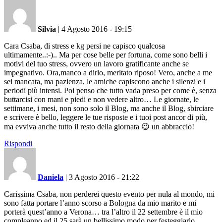
Silvia
|
4 Agosto 2016 - 19:15
Cara Csaba, di stress e kg persi ne capisco qualcosa
ultimamente..:-).. Ma per cose belle per fortuna, come sono belli i
motivi del tuo stress, ovvero un lavoro gratificante anche se
impegnativo. Ora,manco a dirlo, meritato riposo! Vero, anche a me
sei mancata, ma pazienza, le amiche capiscono anche i silenzi e i
periodi più intensi. Poi penso che tutto vada preso per come è, senza
buttarcisi con mani e piedi e non vedere altro… Le giornate, le
settimane, i mesi, non sono solo il Blog, ma anche il Blog, sbirciare
e scrivere è bello, leggere le tue risposte e i tuoi post ancor di più,
ma evviva anche tutto il resto della giornata 😉 un abbraccio!
Rispondi
Daniela
|
3 Agosto 2016 - 21:22
Carissima Csaba, non perderei questo evento per nula al mondo, mi
sono fatta portare l’anno scorso a Bologna da mio marito e mi
porterà quest’anno a Verona… tra l’altro il 22 settembre è il mio
compleanno ed il 25 sarà un bellissimo modo per festeggiarlo