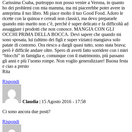
Carissima Csaba, purtroppo non posso venire a Verona, in quanto
ho dei problemi con mia mamma, ma mi piacerebbe poter avere in
anteprima il tuo libro. Mi piace molto il tuo Good Food. Adoro le
ricette con la quinoa e cereali non classici, ma devo prepararle
quando mio marito non c’è, perchè è super delicato e fa difficoltà ad
assaggiare i prodotti che non conosce. MANGIA CON GLI
OCCHI PRIMA DELLA BOCCA. Devi sapere che quando mi
sono sposata, lui (ultimo dei figli e super viziato) mangiava solo
patate di contorno. Ora riesco a dargli quasi tutto, sono stata brava;
però è difficile andare oltre. Spero di averti fatto sorridere con i miei
“blocchi” in famiglia e, comunque con il matrimonio, più passano
gli anni e più l’uomo rompe. Non voglio generalizzare! Buona festa
e ciao a presto
Rita
Rispondi
Claudia
|
15 Agosto 2016 - 17:58
Ci sono ancora due posti?
Rispondi