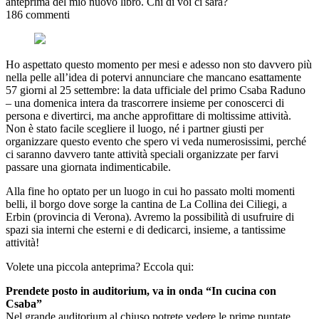
anteprima del mio nuovo libro. Chi di voi ci sarà?
186 commenti
Ho aspettato questo momento per mesi e adesso non sto davvero più
nella pelle all’idea di potervi annunciare che mancano esattamente
57 giorni al 25 settembre: la data ufficiale del primo Csaba Raduno
– una domenica intera da trascorrere insieme per conoscerci di
persona e divertirci, ma anche approfittare di moltissime attività.
Non è stato facile scegliere il luogo, né i partner giusti per
organizzare questo evento che spero vi veda numerosissimi, perché
ci saranno davvero tante attività speciali organizzate per farvi
passare una giornata indimenticabile.
Alla fine ho optato per un luogo in cui ho passato molti momenti
belli, il borgo dove sorge la cantina de La Collina dei Ciliegi, a
Erbin (provincia di Verona). Avremo la possibilità di usufruire di
spazi sia interni che esterni e di dedicarci, insieme, a tantissime
attività!
Volete una piccola anteprima? Eccola qui:
Prendete posto in auditorium, va in onda “In cucina con
Csaba”
Nel grande auditorium al chiuso potrete vedere le prime puntate