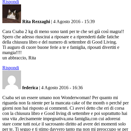
Rispondi
Rita Rezzaghi
|
4 Agosto 2016 - 15:39
Cara Csaba 2 kg di meno sono tanti per te che sei già così magra!!
Spero che adesso riuscirai a riposare e a riprenderti dalle fatiche
della chiusura libro e del numero di settembre di Good Living.
Ti auguro di cuore buone ferie a te e famiglia, riposati divertiti e
mangia!!!!
un abbraccio, Rita
Rispondi
federica
|
4 Agosto 2016 - 16:36
Csaba sei un essere umano non Wonderwoman! Per quanto mi
riguarda non fa niente per la mancata cake of the month o perché per
giorni non hai risposto ai commenti. Ci avevi detto che eri di corsa
con la chiusura libro e Good living di settembre e poi soprattutto hai
una vita ,decisamente impegnativa,una famiglia,con cui adorerai
stare come tutti noi,e il sacrosanto diritto ad avere dei momenti solo
per te. Ti seguo e ti stimo davvero tanto ma non mi preoccupo se per