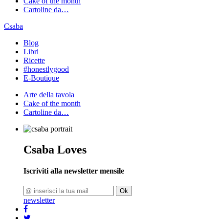
Cake of the month
Cartoline da…
Csaba
Blog
Libri
Ricette
#honestlygood
E-Boutique
Arte della tavola
Cake of the month
Cartoline da…
Csaba Loves
Iscriviti alla newsletter mensile
Ok
newsletter