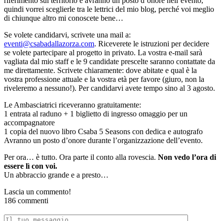
riferimento sul territorio e avranno un posto d’onore nell’evento,
quindi vorrei sceglierle tra le lettrici del mio blog, perché voi meglio
di chiunque altro mi conoscete bene…
Se volete candidarvi, scrivete una mail a:
eventi@csabadallazorza.com
. Riceverete le istruzioni per decidere
se volete partecipare al progetto in privato. La vostra e-mail sarà
vagliata dal mio staff e le 9 candidate prescelte saranno contattate da
me direttamente. Scrivete chiaramente: dove abitate e qual è la
vostra professione attuale e la vostra età per favore (giuro, non la
riveleremo a nessuno!). Per candidarvi avete tempo sino al 3 agosto.
Le Ambasciatrici riceveranno gratuitamente:
1 entrata al raduno + 1 biglietto di ingresso omaggio per un
accompagnatore
1 copia del nuovo libro Csaba 5 Seasons con dedica e autografo
Avranno un posto d’onore durante l’organizzazione dell’evento.
Per ora… è tutto. Ora parte il conto alla rovescia.
Non vedo l’ora di
essere lì con voi.
Un abbraccio grande e a presto…
Lascia un commento!
186 commenti