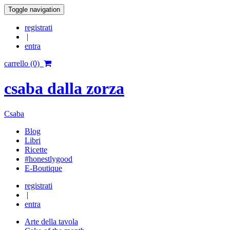
Toggle navigation
registrati
|
entra
carrello (0)
csaba dalla zorza
Csaba
Blog
Libri
Ricette
#honestlygood
E-Boutique
registrati
|
entra
Arte della tavola