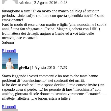
sabrina
|
2 Agosto 2016 - 9:23
buongiorno a tutte! E’ da molto che manco dal blog (è stato un
periodo….intenso!) e ritornare con questa splendida novità è stato
emozionante!
Farò in modo di esserci con marito e figlia (che, nonostante i suoi 8
anni, è una fan sfegatata di Csaba! Magari giocherà con Lilli!!)
Ed in attesa dei dettagli, auguro a Csaba ed a voi tutte delle
meravigliose vacanze!
Sabrina
Rispondi
gisella
|
1 Agosto 2016 - 17:23
Stavo leggendo i vostri commenti e ho notato che tante hanno
problemi di “convincimento” nei confronti dei mariti.
Io ho deciso così: se il mio sposo declina il mio cortese invito ( nn
sapendo cosa si perde…..) ho pensato di fare “macchinata” con
amiche, giornata di sole donne mi sembra veramente allettante! ….
riflettete, riflettete…. e buona estate a tutte ?
Rispondi