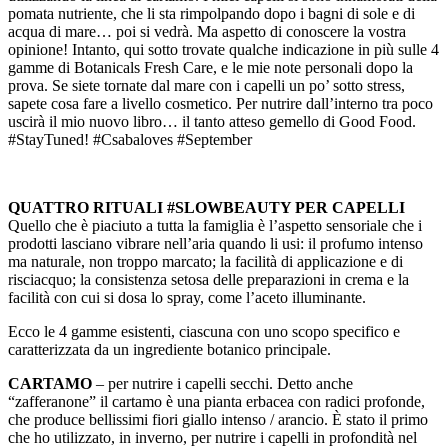
pomata nutriente, che li sta rimpolpando dopo i bagni di sole e di
acqua di mare… poi si vedrà. Ma aspetto di conoscere la vostra
opinione! Intanto, qui sotto trovate qualche indicazione in più sulle 4
gamme di Botanicals Fresh Care, e le mie note personali dopo la
prova. Se siete tornate dal mare con i capelli un po’ sotto stress,
sapete cosa fare a livello cosmetico. Per nutrire dall’interno tra poco
uscirà il mio nuovo libro… il tanto atteso gemello di Good Food.
#StayTuned! #Csabaloves #September
QUATTRO RITUALI #SLOWBEAUTY PER CAPELLI
Quello che è piaciuto a tutta la famiglia è l’aspetto sensoriale che i
prodotti lasciano vibrare nell’aria quando li usi: il profumo intenso
ma naturale, non troppo marcato; la facilità di applicazione e di
risciacquo; la consistenza setosa delle preparazioni in crema e la
facilità con cui si dosa lo spray, come l’aceto illuminante.
Ecco le 4 gamme esistenti, ciascuna con uno scopo specifico e
caratterizzata da un ingrediente botanico principale.
CARTAMO
– per nutrire i capelli secchi. Detto anche
“zafferanone” il cartamo è una pianta erbacea con radici profonde,
che produce bellissimi fiori giallo intenso / arancio. È stato il primo
che ho utilizzato, in inverno, per nutrire i capelli in profondità nel