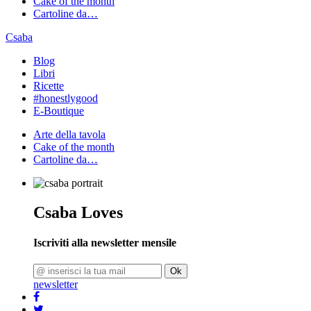
Cake of the month
Cartoline da…
Csaba
Blog
Libri
Ricette
#honestlygood
E-Boutique
Arte della tavola
Cake of the month
Cartoline da…
Csaba Loves
Iscriviti alla newsletter mensile
Ok
newsletter