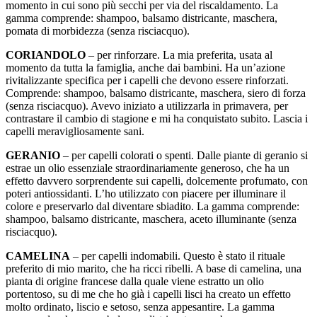
momento in cui sono più secchi per via del riscaldamento. La
gamma comprende: shampoo, balsamo districante, maschera,
pomata di morbidezza (senza risciacquo).
CORIANDOLO
– per rinforzare. La mia preferita, usata al
momento da tutta la famiglia, anche dai bambini. Ha un’azione
rivitalizzante specifica per i capelli che devono essere rinforzati.
Comprende: shampoo, balsamo districante, maschera, siero di forza
(senza risciacquo). Avevo iniziato a utilizzarla in primavera, per
contrastare il cambio di stagione e mi ha conquistato subito. Lascia i
capelli meravigliosamente sani.
GERANIO
– per capelli colorati o spenti. Dalle piante di geranio si
estrae un olio essenziale straordinariamente generoso, che ha un
effetto davvero sorprendente sui capelli, dolcemente profumato, con
poteri antiossidanti. L’ho utilizzato con piacere per illuminare il
colore e preservarlo dal diventare sbiadito. La gamma comprende:
shampoo, balsamo districante, maschera, aceto illuminante (senza
risciacquo).
CAMELINA
– per capelli indomabili. Questo è stato il rituale
preferito di mio marito, che ha ricci ribelli. A base di camelina, una
pianta di origine francese dalla quale viene estratto un olio
portentoso, su di me che ho già i capelli lisci ha creato un effetto
molto ordinato, liscio e setoso, senza appesantire. La gamma