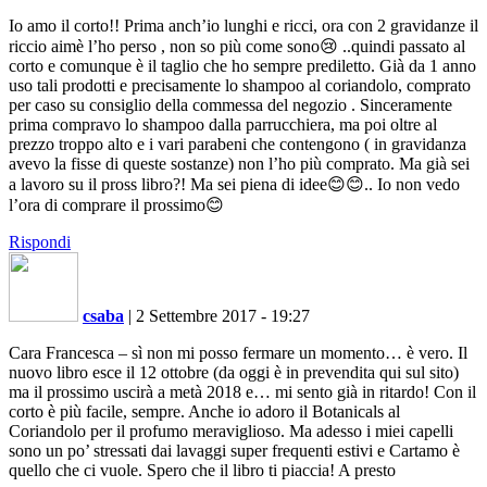
Io amo il corto!! Prima anch’io lunghi e ricci, ora con 2 gravidanze il
riccio aimè l’ho perso , non so più come sono😢 ..quindi passato al
corto e comunque è il taglio che ho sempre prediletto. Già da 1 anno
uso tali prodotti e precisamente lo shampoo al coriandolo, comprato
per caso su consiglio della commessa del negozio . Sinceramente
prima compravo lo shampoo dalla parrucchiera, ma poi oltre al
prezzo troppo alto e i vari parabeni che contengono ( in gravidanza
avevo la fisse di queste sostanze) non l’ho più comprato. Ma già sei
a lavoro su il pross libro?! Ma sei piena di idee😊😊.. Io non vedo
l’ora di comprare il prossimo😊
Rispondi
csaba
|
2 Settembre 2017 - 19:27
Cara Francesca – sì non mi posso fermare un momento… è vero. Il
nuovo libro esce il 12 ottobre (da oggi è in prevendita qui sul sito)
ma il prossimo uscirà a metà 2018 e… mi sento già in ritardo! Con il
corto è più facile, sempre. Anche io adoro il Botanicals al
Coriandolo per il profumo meraviglioso. Ma adesso i miei capelli
sono un po’ stressati dai lavaggi super frequenti estivi e Cartamo è
quello che ci vuole. Spero che il libro ti piaccia! A presto