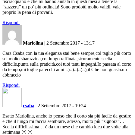
risciacquano e che mi hanno aiutata in questi mesi a tenere la
“zazzera” un po’ più ordinata! Sono prodotti molto validi, vale
proprio la pena di provarli.
Rispondi
Mariolina
|
2 Settembre 2017 - 13:17
Cara Csaba,con la tua eleganza stai bene sempre,col taglio più corto
sei molto sbarazzina,col lungo raffinata,sicuramente scelta
difficile,punta sulla praticità,coi tuoi tanti impegni.Io passata al corto
da tempo,mi toglie parecchi anni :-):-):-):-):-),il Che non guasta.un
abbraccio
Rispondi
csaba
|
2 Settembre 2017 - 19:24
Esatto Mariolina, anche io penso che il corto sia più facile da gestire
e che il lungo mi faccia sembrare, adesso, molto più “signora”…
Scelta difficilissima… è da un mese che cambio idea due volte alla
settimana 🙂 🙂