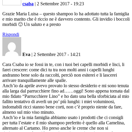
csaba
|
2 Settembre 2017 - 19:23
Grazie Maria Luisa – questo shampoo lo ha adottato tutta la famiglia
e mio marito che è riccio ne è davvero contento. Gli invidio i boccoli
morbidi 🙂 Un saluto e a presto
Rispondi
Eva
|
2 Settembre 2017 - 14:21
Cara Csaba io se fossi in te, con i tuoi bei capelli morbidi e lisci, li
farei crescere: come dici tu tra non molti anni i capelli lunghi
andranno bene solo da raccolti, perciò non esiterei e li lascerei
arrivare tranquillamente alle spalle.
Anch’io da aprile avevo provato lo stesso desiderio e mi sono tenuta
alla larga dal parrucchiere fino ad……oggi! Sono appena tornata dal
mio fidato “Parrucchiere Lino” e ho dato una bella sforbiciata al mio
fallito tentativo di averli un po’ più lunghi: i miei voluminosi,
indomabili ricci stanno bene corti, non c’è proprio niente da fare,
almeno sul mio viso minuto.
Anch’io e la mia famiglia abbiamo usato i prodotti che ci consigli
per tutta l’estate e il mio shampoo preferito è quello alla Camelina,
alternato al Cartamo. Ho preso anche le creme che non si