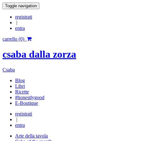
Toggle navigation
registrati
|
entra
carrello (0)
csaba dalla zorza
Csaba
Blog
Libri
Ricette
#honestlygood
E-Boutique
registrati
|
entra
Arte della tavola