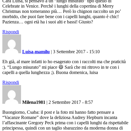
Cara Luisa, sì pensavo a un “lungo misurato” tipo quello di
Celebrate in Venice. Perchè i lunghi della copertina di Merry
Christmas non torneranno più… Però lo chignon raccolto un po’
morbido, che puoi fare bene con i capelli lunghi, quanto è chic!
Pazienza… ogni età ha i suoi alti e bassi! Giusto?
Rispondi
Luisa-mamilu
|
3 Settembre 2017 - 15:10
Eh già, al mare infatti io ho esagerato con i raccolti ma che praticità
:). “Lungo misurato” mi piace 😄 Sarà che mi ritrovo in te con i
capelli a quella lunghezza ;). Buona domenica, luisa
Rispondi
Milena1981
|
2 Settembre 2017 - 8:57
Buongiorno, Csaba: il post e la foto mi hanno fatto pensare a
“Vacanze Romane” dove la deliziosa Audrey Hepburn incanta
l’affascinante Gregory Peck prima con i capelli lunghi da rispettabile
principessa, quindi con un taglio sbarazzino da moderna donna di