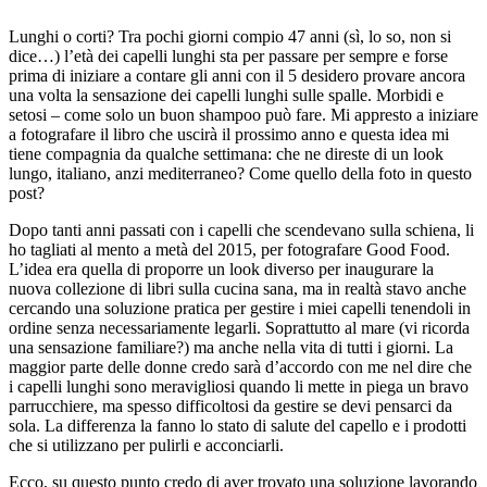
Lunghi o corti? Tra pochi giorni compio 47 anni (sì, lo so, non si
dice…) l’età dei capelli lunghi sta per passare per sempre e forse
prima di iniziare a contare gli anni con il 5 desidero provare ancora
una volta la sensazione dei capelli lunghi sulle spalle. Morbidi e
setosi – come solo un buon shampoo può fare. Mi appresto a iniziare
a fotografare il libro che uscirà il prossimo anno e questa idea mi
tiene compagnia da qualche settimana: che ne direste di un look
lungo, italiano, anzi mediterraneo? Come quello della foto in questo
post?
Dopo tanti anni passati con i capelli che scendevano sulla schiena, li
ho tagliati al mento a metà del 2015, per fotografare Good Food.
L’idea era quella di proporre un look diverso per inaugurare la
nuova collezione di libri sulla cucina sana, ma in realtà stavo anche
cercando una soluzione pratica per gestire i miei capelli tenendoli in
ordine senza necessariamente legarli. Soprattutto al mare (vi ricorda
una sensazione familiare?) ma anche nella vita di tutti i giorni. La
maggior parte delle donne credo sarà d’accordo con me nel dire che
i capelli lunghi sono meravigliosi quando li mette in piega un bravo
parrucchiere, ma spesso difficoltosi da gestire se devi pensarci da
sola. La differenza la fanno lo stato di salute del capello e i prodotti
che si utilizzano per pulirli e acconciarli.
Ecco, su questo punto credo di aver trovato una soluzione lavorando