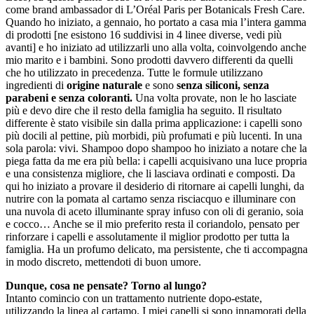
come brand ambassador di L’Oréal Paris per Botanicals Fresh Care.
Quando ho iniziato, a gennaio, ho portato a casa mia l’intera gamma
di prodotti [ne esistono 16 suddivisi in 4 linee diverse, vedi più
avanti] e ho iniziato ad utilizzarli uno alla volta, coinvolgendo anche
mio marito e i bambini. Sono prodotti davvero differenti da quelli
che ho utilizzato in precedenza. Tutte le formule utilizzano
ingredienti di
origine naturale
e sono
senza siliconi, senza
parabeni e senza coloranti.
Una volta provate, non le ho lasciate
più e devo dire che il resto della famiglia ha seguito. Il risultato
differente è stato visibile sin dalla prima applicazione: i capelli sono
più docili al pettine, più morbidi, più profumati e più lucenti. In una
sola parola: vivi. Shampoo dopo shampoo ho iniziato a notare che la
piega fatta da me era più bella: i capelli acquisivano una luce propria
e una consistenza migliore, che li lasciava ordinati e composti. Da
qui ho iniziato a provare il desiderio di ritornare ai capelli lunghi, da
nutrire con la pomata al cartamo senza risciacquo e illuminare con
una nuvola di aceto illuminante spray infuso con oli di geranio, soia
e cocco… Anche se il mio preferito resta il coriandolo, pensato per
rinforzare i capelli e assolutamente il miglior prodotto per tutta la
famiglia. Ha un profumo delicato, ma persistente, che ti accompagna
in modo discreto, mettendoti di buon umore.
Dunque, cosa ne pensate? Torno al lungo?
Intanto comincio con un trattamento nutriente dopo-estate,
utilizzando la linea al cartamo. I miei capelli si sono innamorati della