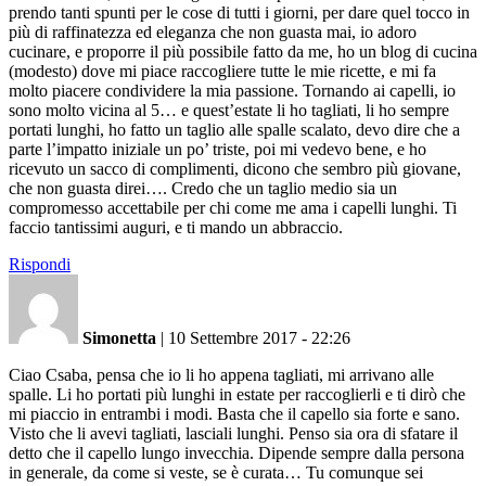
prendo tanti spunti per le cose di tutti i giorni, per dare quel tocco in
più di raffinatezza ed eleganza che non guasta mai, io adoro
cucinare, e proporre il più possibile fatto da me, ho un blog di cucina
(modesto) dove mi piace raccogliere tutte le mie ricette, e mi fa
molto piacere condividere la mia passione. Tornando ai capelli, io
sono molto vicina al 5… e quest’estate li ho tagliati, li ho sempre
portati lunghi, ho fatto un taglio alle spalle scalato, devo dire che a
parte l’impatto iniziale un po’ triste, poi mi vedevo bene, e ho
ricevuto un sacco di complimenti, dicono che sembro più giovane,
che non guasta direi…. Credo che un taglio medio sia un
compromesso accettabile per chi come me ama i capelli lunghi. Ti
faccio tantissimi auguri, e ti mando un abbraccio.
Rispondi
Simonetta
|
10 Settembre 2017 - 22:26
Ciao Csaba, pensa che io li ho appena tagliati, mi arrivano alle
spalle. Li ho portati più lunghi in estate per raccoglierli e ti dirò che
mi piaccio in entrambi i modi. Basta che il capello sia forte e sano.
Visto che li avevi tagliati, lasciali lunghi. Penso sia ora di sfatare il
detto che il capello lungo invecchia. Dipende sempre dalla persona
in generale, da come si veste, se è curata… Tu comunque sei