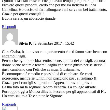
Quindi si lasciali crescere che poi avrai tempo per portarli più corti.
Proverò questi prodotti, credo che per me sia indicata la linea
Camelina. Ho deciso di farli allungare e mi serve un bel trattamento.
Grazie per questi consigli!!
Buona serata, un abbraccio grande
Rispondi
Silvia P.
|
2 Settembre 2017 - 15:42
Cara Csaba, hai un viso e un portamento che ti fanno stare bene con
entrambi i tagli.
Penso che ognuno debba sentirsi bene, al di la dei consigli, e a una
donna viene naturale tenere il taglio che sente giusto per se stessa. I
gusti cambiano con l’età che avanza. Giustamente.
E comunque c’è rimedio e possibilità di cambiare. Se corti,
ricrescono, mentre se lunghi non piacciono più , si tagliano !!!
Grazie per i consigli sui prodotti. Appena li trovo, li provo.
La tua foto mi fa sognare. Adoro Venezia. La collego all’arte.
Purtroppo oggi a Monza diluvia. Peccato per gli appassionati di F1.
Un caro saluto a Te e a tutte le Signore.
Rispondi