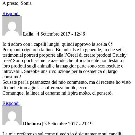
A presto, Sonia
Rispondi
Lalla
|
4 Settembre 2017 - 12:46
Io ti adoro con i capelli lunghi, quindi approvo la scelta 🙂
Per quanto riguarda la linea Botanicals e in generale, tu che sei la
testimonial potresti proporre alla l’Oreal di creare prodotti Cruelty
free? Sono pochissime le aziende che ufficialmente non testano i
loro prodotti sugli animali e la maggior parte sono sconosciute e
introvabili. Sarebbe una rivoluzione per la cosmetica di largo
consumo!
Scusate per la pesantezza del mio commento, ma di recente ho visto
di quelle immagini… sofferenza inutile, ecco.
Comunque, la linea al cartamo mi ispira molto, ci penserò.
Rispondi
Dhebora
|
3 Settembre 2017 - 21:19
La mia preferenza sul come ti vedo io è sicuramente sui capelli