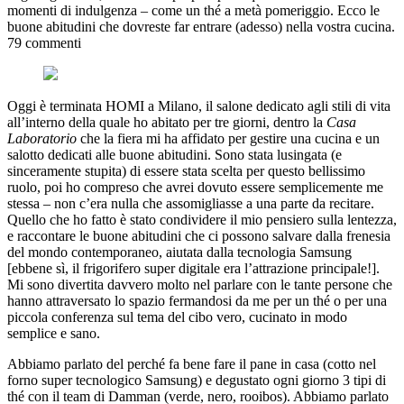
momenti di indulgenza – come un thé a metà pomeriggio. Ecco le
buone abitudini che dovreste far entrare (adesso) nella vostra cucina.
79 commenti
Oggi è terminata HOMI a Milano, il salone dedicato agli stili di vita
all’interno della quale ho abitato per tre giorni, dentro la
Casa
Laboratorio
che la fiera mi ha affidato per gestire una cucina e un
salotto dedicati alle buone abitudini. Sono stata lusingata (e
sinceramente stupita) di essere stata scelta per questo bellissimo
ruolo, poi ho compreso che avrei dovuto essere semplicemente me
stessa – non c’era nulla che assomigliasse a una parte da recitare.
Quello che ho fatto è stato condividere il mio pensiero sulla lentezza,
e raccontare le buone abitudini che ci possono salvare dalla frenesia
del mondo contemporaneo, aiutata dalla tecnologia Samsung
[ebbene sì, il frigorifero super digitale era l’attrazione principale!].
Mi sono divertita davvero molto nel parlare con le tante persone che
hanno attraversato lo spazio fermandosi da me per un thé o per una
piccola conferenza sul tema del cibo vero, cucinato in modo
semplice e sano.
Abbiamo parlato del perché fa bene fare il pane in casa (cotto nel
forno super tecnologico Samsung) e degustato ogni giorno 3 tipi di
thé con il team di Damman (verde, nero, rooibos). Abbiamo parlato