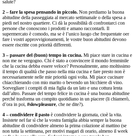
salute?
2 – fare la spesa pensando in piccolo.
Non perdiamo la buona
abitudine della passeggiata al mercato settimanale o della spesa a
piedi nel nostro quartiere. Ci dà la possibilità di confrontarci con
persone che conoscono i prodotti e amano raccontarli. Il
supermercato è comodo, ma se è l’unico luogo che frequentate oer
fare i vostri approvvigionamenti, le vostre buon abitudini devono
essere riscritte con priorità differenti.
3 – passare del (buon) tempo in cucina.
Mi piace stare in cucina e
non me ne vergogno. Chi è stato a convincere il mondo femminile
che la cucina debba essere veloce? Personalmente, amo moltissimo
il tempo di qualità che passo nella mia cucina e fare presto non è
necessariamente nelle mie priorità ogni volta. Mi piace cucinare
chiacchierando con mio marito o bevendo un bicchiere di vino.
Sorvegliare i compiti di mia figlia da un lato e una cottura lenta
dall’altro. Passare del tempo felice in cucina è una buona abitudine
perché trasforma un compito quotidiano in un piacere (li chiamerò,
d’ora in poi,
#slowpleasure
, che ne dite?).
4 – condividere il pasto
è condividere la giornata, cioè la vita.
Insistete nel far sì che la vostra famiglia abbia sempre la buona
abitudine di condividere almeno la prima colazione al mattino (se
non tutta la settimana, per motivi magari di orario, almeno il week