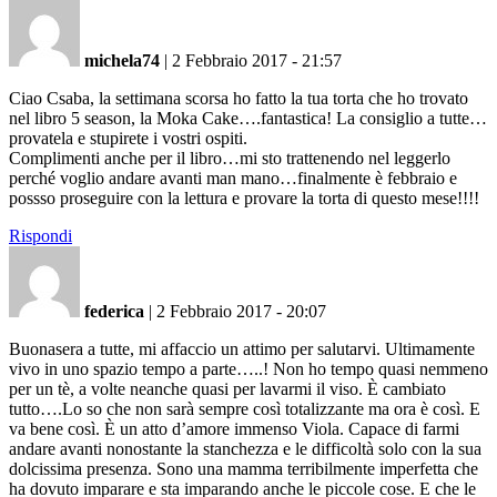
michela74
|
2 Febbraio 2017 - 21:57
Ciao Csaba, la settimana scorsa ho fatto la tua torta che ho trovato
nel libro 5 season, la Moka Cake….fantastica! La consiglio a tutte…
provatela e stupirete i vostri ospiti.
Complimenti anche per il libro…mi sto trattenendo nel leggerlo
perché voglio andare avanti man mano…finalmente è febbraio e
possso proseguire con la lettura e provare la torta di questo mese!!!!
Rispondi
federica
|
2 Febbraio 2017 - 20:07
Buonasera a tutte, mi affaccio un attimo per salutarvi. Ultimamente
vivo in uno spazio tempo a parte…..! Non ho tempo quasi nemmeno
per un tè, a volte neanche quasi per lavarmi il viso. È cambiato
tutto….Lo so che non sarà sempre così totalizzante ma ora è così. E
va bene così. È un atto d’amore immenso Viola. Capace di farmi
andare avanti nonostante la stanchezza e le difficoltà solo con la sua
dolcissima presenza. Sono una mamma terribilmente imperfetta che
ha dovuto imparare e sta imparando anche le piccole cose. E che le