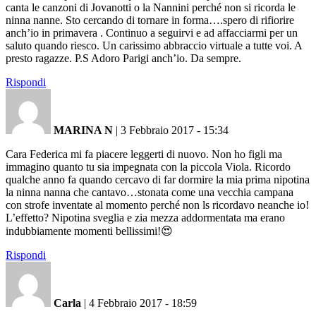
canta le canzoni di Jovanotti o la Nannini perché non si ricorda le
ninna nanne. Sto cercando di tornare in forma….spero di rifiorire
anch’io in primavera . Continuo a seguirvi e ad affacciarmi per un
saluto quando riesco. Un carissimo abbraccio virtuale a tutte voi. A
presto ragazze. P.S Adoro Parigi anch’io. Da sempre.
Rispondi
MARINA N
|
3 Febbraio 2017 - 15:34
Cara Federica mi fa piacere leggerti di nuovo. Non ho figli ma
immagino quanto tu sia impegnata con la piccola Viola. Ricordo
qualche anno fa quando cercavo di far dormire la mia prima nipotina
la ninna nanna che cantavo…stonata come una vecchia campana
con strofe inventate al momento perché non ls ricordavo neanche io!
L’effetto? Nipotina sveglia e zia mezza addormentata ma erano
indubbiamente momenti bellissimi!😍
Rispondi
Carla
|
4 Febbraio 2017 - 18:59