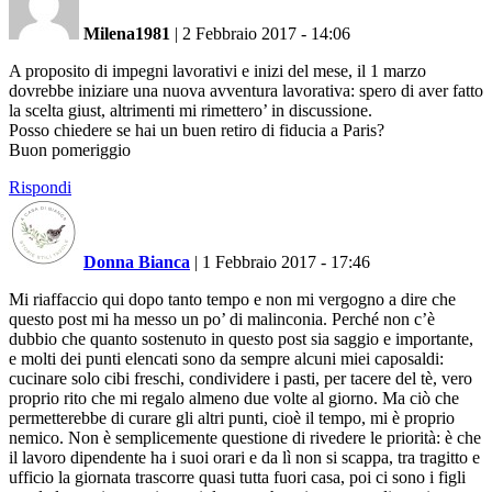
Milena1981
|
2 Febbraio 2017 - 14:06
A proposito di impegni lavorativi e inizi del mese, il 1 marzo
dovrebbe iniziare una nuova avventura lavorativa: spero di aver fatto
la scelta giust, altrimenti mi rimettero’ in discussione.
Posso chiedere se hai un buen retiro di fiducia a Paris?
Buon pomeriggio
Rispondi
Donna Bianca
|
1 Febbraio 2017 - 17:46
Mi riaffaccio qui dopo tanto tempo e non mi vergogno a dire che
questo post mi ha messo un po’ di malinconia. Perché non c’è
dubbio che quanto sostenuto in questo post sia saggio e importante,
e molti dei punti elencati sono da sempre alcuni miei caposaldi:
cucinare solo cibi freschi, condividere i pasti, per tacere del tè, vero
proprio rito che mi regalo almeno due volte al giorno. Ma ciò che
permetterebbe di curare gli altri punti, cioè il tempo, mi è proprio
nemico. Non è semplicemente questione di rivedere le priorità: è che
il lavoro dipendente ha i suoi orari e da lì non si scappa, tra tragitto e
ufficio la giornata trascorre quasi tutta fuori casa, poi ci sono i figli