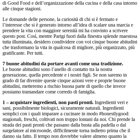
di Good Food e dell’organizzazione della cucina e della casa intorno
alle cinque stagioni.
Le domande delle persone, la curiosità di chi si è fermato e
l’interesse che si è generato intorno all’idea di scalare una marcia e
prendere la vita con maggiore serenità mi ha convinto a scrivere
questo post. Così, mentre Parigi fuori dalla finestra splende maestosa
tutta illuminata, desidero condividere con voi cinque buone abitudini
che trasformano la vita in qualcosa di migliore, più organizzato, più
gratificante. Per tutti.
7 buone abitudini da portare avanti come una tradizione.
Le buone abitudini sono l’anello di contatto tra la nostra
generazione, quella precedente e i nostri figli. Se non saremo in
grado di far divenire queste cinque azioni vere e proprie buone
abitudini, metteremo a rischio buona parte di quello che invece
possiamo tramandare come corredo di famiglia.
1 – acquistare ingredienti, non pasti pronti.
Ingredienti veri e
sani, possibilmente biologici, sicuramente naturali. Ingredienti
semplici con i quali imparare a cucinare in modo #honestlygood:
stagionali, freschi, coltivati non troppo lontani da noi. Chi prende la
strada dei pasti pronti che passano dalla busta alla padella o dal
surgelatore al microonde, difficilmente torna indietro prima che il
danno sia fatto. Il tempo non dovrebbe valere almeno quanto la