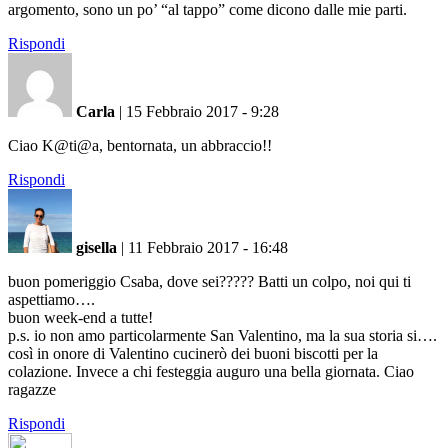
argomento, sono un po’ “al tappo” come dicono dalle mie parti.
Rispondi
Carla
|
15 Febbraio 2017 - 9:28
Ciao K@ti@a, bentornata, un abbraccio!!
Rispondi
gisella
|
11 Febbraio 2017 - 16:48
buon pomeriggio Csaba, dove sei????? Batti un colpo, noi qui ti
aspettiamo….
buon week-end a tutte!
p.s. io non amo particolarmente San Valentino, ma la sua storia si….
così in onore di Valentino cucinerò dei buoni biscotti per la
colazione. Invece a chi festeggia auguro una bella giornata. Ciao
ragazze
Rispondi