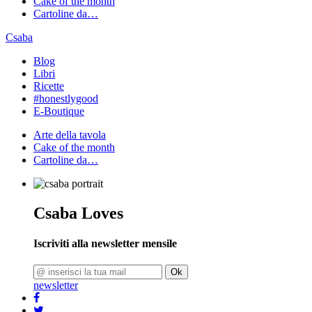
Cake of the month
Cartoline da…
Csaba
Blog
Libri
Ricette
#honestlygood
E-Boutique
Arte della tavola
Cake of the month
Cartoline da…
Csaba Loves
Iscriviti alla newsletter mensile
Ok
newsletter