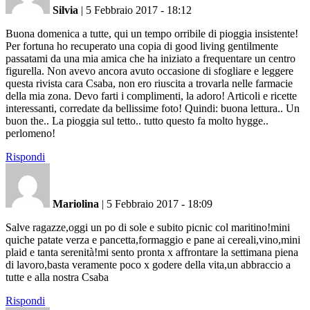
Silvia
|
5 Febbraio 2017 - 18:12
Buona domenica a tutte, qui un tempo orribile di pioggia insistente!
Per fortuna ho recuperato una copia di good living gentilmente
passatami da una mia amica che ha iniziato a frequentare un centro
figurella. Non avevo ancora avuto occasione di sfogliare e leggere
questa rivista cara Csaba, non ero riuscita a trovarla nelle farmacie
della mia zona. Devo farti i complimenti, la adoro! Articoli e ricette
interessanti, corredate da bellissime foto! Quindi: buona lettura.. Un
buon the.. La pioggia sul tetto.. tutto questo fa molto hygge..
perlomeno!
Rispondi
Mariolina
|
5 Febbraio 2017 - 18:09
Salve ragazze,oggi un po di sole e subito picnic col maritino!mini
quiche patate verza e pancetta,formaggio e pane ai cereali,vino,mini
plaid e tanta serenità!mi sento pronta x affrontare la settimana piena
di lavoro,basta veramente poco x godere della vita,un abbraccio a
tutte e alla nostra Csaba
Rispondi