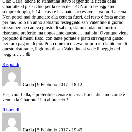
Ciao Carla, anche io stamattina stavo leggendo la ricetta della
Charlotte al pistacchio per la cena del 14! Noi lo festeggiamo
sempre doppio, il 14 a casa e il sabato successivo si va fuori a cena.
Non potrei mai rinunciare alla cenetta fuori, del resto è festa anche
per me. Solo un anno abbiamo festeggiato san Valentino il giorno
stesso perché cadeva giusto di sabato, siamo andati nel nostro
ristorante preferito ma nonostante questo… mai più! Ovunque viene
proposto il menù fisso, con tante portate e piatti stravaganti giusto
per farti pagare di più. Poi, come mi diceva proprio ieri la titolare di
questo ristorante, il giorno di san Valentino si vede il peggio del
peggio…… 😀
Rispondi
Carla
|
9 Febbraio 2017 - 18:12
E si, cara Lalla, è preferibile cenare in casa. Poi ci diciamo come è
venuta la Charlotte! Un abbraccio!!!
Rispondi
Carla
|
5 Febbraio 2017 - 19:49