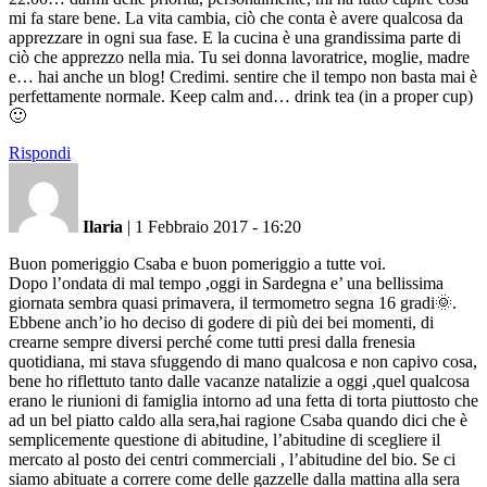
mi fa stare bene. La vita cambia, ciò che conta è avere qualcosa da
apprezzare in ogni sua fase. E la cucina è una grandissima parte di
ciò che apprezzo nella mia. Tu sei donna lavoratrice, moglie, madre
e… hai anche un blog! Credimi. sentire che il tempo non basta mai è
perfettamente normale. Keep calm and… drink tea (in a proper cup)
🙂
Rispondi
Ilaria
|
1 Febbraio 2017 - 16:20
Buon pomeriggio Csaba e buon pomeriggio a tutte voi.
Dopo l’ondata di mal tempo ,oggi in Sardegna e’ una bellissima
giornata sembra quasi primavera, il termometro segna 16 gradi🌞.
Ebbene anch’io ho deciso di godere di più dei bei momenti, di
crearne sempre diversi perché come tutti presi dalla frenesia
quotidiana, mi stava sfuggendo di mano qualcosa e non capivo cosa,
bene ho riflettuto tanto dalle vacanze natalizie a oggi ,quel qualcosa
erano le riunioni di famiglia intorno ad una fetta di torta piuttosto che
ad un bel piatto caldo alla sera,hai ragione Csaba quando dici che è
semplicemente questione di abitudine, l’abitudine di scegliere il
mercato al posto dei centri commerciali , l’abitudine del bio. Se ci
siamo abituate a correre come delle gazzelle dalla mattina alla sera