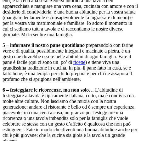
end) e la cena alla sera. Sedersi intorno a una tavola ben
apparecchiata e mangiare una vera cena, cucinata con amore e con il
desiderio di condividerla, è una buona abitudine per la vostra salute
(mangiare lentamente e consapevolmente fa ingrassare di meno) e
per la vostra vita matrimoniale e familiare. Io adoro il momento in
cui ci sediamo tutti a tavola e ci raccontiamo le nostre diverse
giornate. Mi fa sentire una famiglia.
5 – infornare il nostro pane quotidiano
preparandolo con farine
vere e di qualità, possibilmente integrali e macinate a pietra, è un
gesto che dovrebbe essere nelle abitudini di ogni famiglia. Fare il
pane è facile (qui ci sono un po’ di
ricette
) e tiene viva una
grandissima tradizione in cucina. In più, il pane fatto in casa, se è
fatto bene, è una terapia per chi lo prepara e per chi ne assapora il
profumo che si sprigiona nell’ambiente.
6 – festeggiare le ricorrenze, ma non solo…
L’abitudine di
festeggiare a tavola è tipicamente italiana, certo, ma è condivisa da
molte altre culture. Non lasciamo che muoia con la nostra
generazione: andare al ristorante è bello ed è sempre un’esperienza
piacevole, ma una cena a casa, un pranzo per festeggiare una
ricorrenza o una tavola imbandita solo per la famiglia che vuole
celebrare se stessa con un gesto d’affetto è qualcosa che non può
estinguersi. Fate in modo che diventi una buona abitudine anche per
chi è più giovane: che la cucina sia gioia e la tavola un grande
piacere.