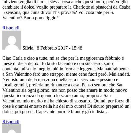
mi viene voglia di fare la stessa cosa anche quest’anno, però voglio
cambiare il dolce, voglio preparare la Charlotte ai pistacchi da Csaba
5 seasons, qualcuna di voi l’ha provata? Voi cosa fate per S.
Valentino? Buon pomeriggio!
Rispondi
Silvia
|
8 Febbraio 2017 - 15:48
Ciao Carla e ciao a tutte, mi sa che per la maggioranza febbraio é
mese di dieta detox.. Io la sto facendo e con successo, sono
contenta, mi sento meglio, più in forma e leggera.. Ma naturalmente
a San Valentino farò uno strappo, niente cene fuori però. Mai andati.
Nei ristoranti della mia zona quella sera il servizio é pessimo e i
locali gremiti, preferiamo rimanere a casa. Penso sempre che San
Valentino sia ogni giorno, ma non posso che amare in modo nuovo
questa ricorrenza da quando lo scorso anno, proprio a San
Valentino, mio marito mi ha chiesto di sposarlo.. Quindi per forza di
cose è oramai entrato nella hit del mio cuore! Di sicuro prepararò un
dolce, poi pesce.. Capesante burro e brandy già in lista…
Rispondi