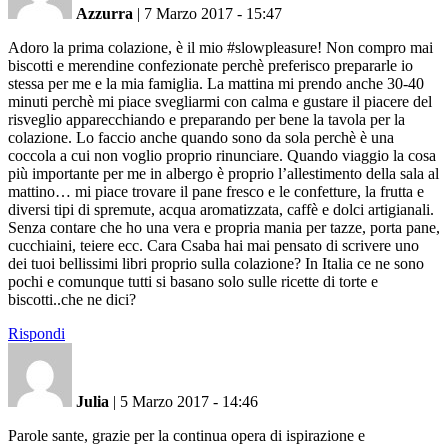
Azzurra
|
7 Marzo 2017 - 15:47
Adoro la prima colazione, è il mio #slowpleasure! Non compro mai
biscotti e merendine confezionate perchè preferisco prepararle io
stessa per me e la mia famiglia. La mattina mi prendo anche 30-40
minuti perchè mi piace svegliarmi con calma e gustare il piacere del
risveglio apparecchiando e preparando per bene la tavola per la
colazione. Lo faccio anche quando sono da sola perchè è una
coccola a cui non voglio proprio rinunciare. Quando viaggio la cosa
più importante per me in albergo è proprio l’allestimento della sala al
mattino… mi piace trovare il pane fresco e le confetture, la frutta e
diversi tipi di spremute, acqua aromatizzata, caffè e dolci artigianali.
Senza contare che ho una vera e propria mania per tazze, porta pane,
cucchiaini, teiere ecc. Cara Csaba hai mai pensato di scrivere uno
dei tuoi bellissimi libri proprio sulla colazione? In Italia ce ne sono
pochi e comunque tutti si basano solo sulle ricette di torte e
biscotti..che ne dici?
Rispondi
Julia
|
5 Marzo 2017 - 14:46
Parole sante, grazie per la continua opera di ispirazione e