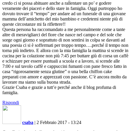
credo ci si possa abituare anche a rallentare un po’ e godere
veramente dei piaceri e dello stare in famiglia. Oggi purtroppo ho
dovuto trovare il “tempo” per andare ad un funerale di una giovane
mamma dell’amichetto del mio bambino e credetemi niente più di
queste circostanze mi fa riflettere!!
Questa persona ha raccomandato a me personalmente come a tante
altre di meravigliarci del fiore che nasce nel campo e del sole che
sorge ogni giorno e soprattuto di non sentirsi in colpa se davanti ad
una poesia ci si è soffermati per troppo tempo….perché il tempo non
torna più indietro. E allora con la mia famiglia la mattina si scende in
cucina per la colazione non più 7:45 per buttare giù di corsa un caffè
e schizzare per essere puntuali a scuola e a lavoro, si scende alle
7:00 e sul tavolo caffè e cappuccini fumanti con pane fresco fatto in
casa “rigorosamente senza glutine” o una bella chiffon cake
preparati con amore e apprezzati con passione. C’è ancora molto da
lavorare ma siamo sulla buona strada.
Grazie Csaba e grazie a tutt’e perché anche il blog profuma di
famiglia.
Rispondi
csaba
|
2 Febbraio 2017 - 13:24