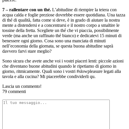
7 – rallentare con un thé.
L’abitudine di riempire la teiera con
acqua calda e foglie preziose dovrebbe essere quotidiana. Una tazza
di thé di qualità, fatta come si deve, è in grado di aiutare la nostra
mente a distendersi e a concentrarsi e il nostro corpo a smaltire le
tossine della fretta. Scegliete un thé che vi piaccia, possibilmente
verde (ma anche un raffinato thé bianco) e dedicatevi 15 minuti di
benessere ogni giorno. Cosa sono una manciata di minuti
nell’economia della giornata, se questa buona abitudine saprà
davvero farvi stare meglio?
Sono sicura che avete anche voi i vostri piaceri lenti: piccole azioni
che diventano buone abitudini quando le ripetiamo di giorno in
giorno, ritmicamente. Quali sono i vostri #slowpleasure legati alla
tavola e alla cucina? Mi piacerebbe condividerli qu.
Lascia un commento!
79 commenti