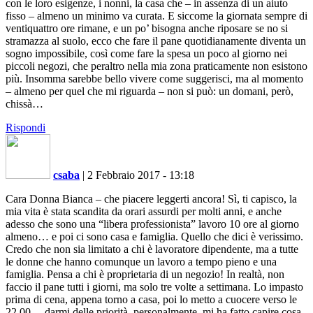
con le loro esigenze, i nonni, la casa che – in assenza di un aiuto
fisso – almeno un minimo va curata. E siccome la giornata sempre di
ventiquattro ore rimane, e un po’ bisogna anche riposare se no si
stramazza al suolo, ecco che fare il pane quotidianamente diventa un
sogno impossibile, così come fare la spesa un poco al giorno nei
piccoli negozi, che peraltro nella mia zona praticamente non esistono
più. Insomma sarebbe bello vivere come suggerisci, ma al momento
– almeno per quel che mi riguarda – non si può: un domani, però,
chissà…
Rispondi
csaba
|
2 Febbraio 2017 - 13:18
Cara Donna Bianca – che piacere leggerti ancora! Sì, ti capisco, la
mia vita è stata scandita da orari assurdi per molti anni, e anche
adesso che sono una “libera professionista” lavoro 10 ore al giorno
almeno… e poi ci sono casa e famiglia. Quello che dici è verissimo.
Credo che non sia limitato a chi è lavoratore dipendente, ma a tutte
le donne che hanno comunque un lavoro a tempo pieno e una
famiglia. Pensa a chi è proprietaria di un negozio! In realtà, non
faccio il pane tutti i giorni, ma solo tre volte a settimana. Lo impasto
prima di cena, appena torno a casa, poi lo metto a cuocere verso le
22.00… darmi delle priorità, personalmente, mi ha fatto capire cosa