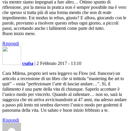
via mentre siamo impegnati a fare altro… Ottimo spunto di
riflessione, poi la messa in pratica non è sempre possibile ma è vero
che spesso si tratta più di una forma mentis che non di reale
impedimento. Est modus in rebus, giusto? E allora, giocando con le
parole, proviamo a risolvere questo rebus ogni giorno, a piccoli
passi, accettando anche i fallimenti come parte del tutto.
Buon inizio mese.
Rispondi
csaba
|
2 Febbraio 2017 - 13:10
Cara Milena, proprio ieri sera leggevo su Flow (ed. francese) un
articolo a recensione di un libro che si intitola “mastering the art to
quit” – ossia “perfezionare l’arte di lasciar andare…”. Sì, il
fallimento è una parte della vita di chiunque. Saperlo accettare è
l’unico modo per vincerlo. Quando al rallentare… non so, sarà la
saggezza che mi arriva avvicinandomi ai 47 anni, ma adesso andare
a passo più lento mi sembra davvero l’unico modo per godermi il
panorama della vita. Un saluto e buon inizio febbraio a te.
Rispondi