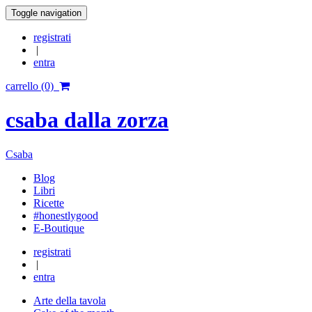
Toggle navigation
registrati
|
entra
carrello (0)
csaba dalla zorza
Csaba
Blog
Libri
Ricette
#honestlygood
E-Boutique
registrati
|
entra
Arte della tavola