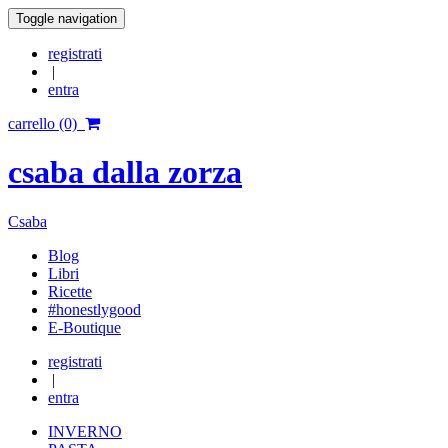
Toggle navigation
registrati
|
entra
carrello (0)
csaba dalla zorza
Csaba
Blog
Libri
Ricette
#honestlygood
E-Boutique
registrati
|
entra
INVERNO