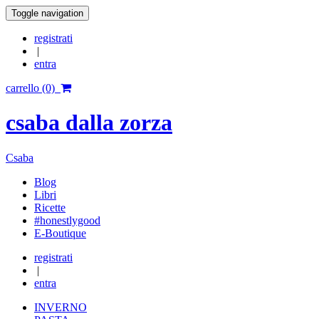
Toggle navigation
registrati
|
entra
carrello (0)
csaba dalla zorza
Csaba
Blog
Libri
Ricette
#honestlygood
E-Boutique
registrati
|
entra
INVERNO