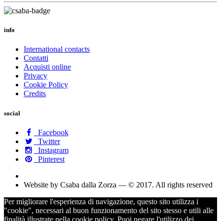
info
International contacts
Contatti
Acquisti online
Privacy
Cookie Policy
Credits
social
Facebook
Twitter
Instagram
Pinterest
Website by Csaba dalla Zorza — © 2017. All rights reserved
Per migliorare l'esperienza di navigazione, questo sito utilizza i
"cookie", necessari al buon funzionamento del sito stesso e utili alle
finalità illustrate nella cookie policy. Puoi negare l'utilizzo dei