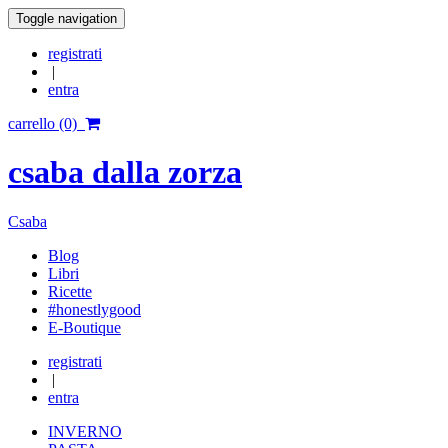
Toggle navigation
registrati
|
entra
carrello (0)
csaba dalla zorza
Csaba
Blog
Libri
Ricette
#honestlygood
E-Boutique
registrati
|
entra
INVERNO