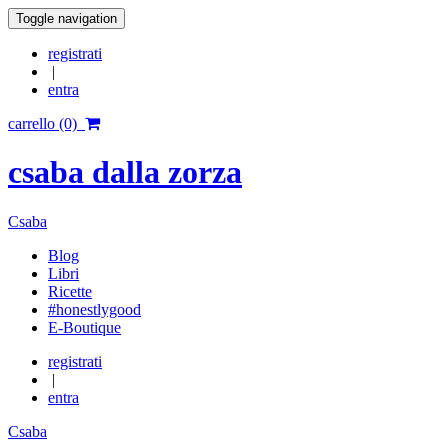
Toggle navigation
registrati
|
entra
carrello (0)
csaba dalla zorza
Csaba
Blog
Libri
Ricette
#honestlygood
E-Boutique
registrati
|
entra
Csaba