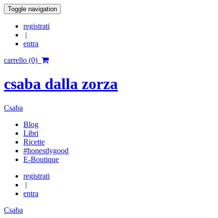
Toggle navigation
registrati
|
entra
carrello (0)
csaba dalla zorza
Csaba
Blog
Libri
Ricette
#honestlygood
E-Boutique
registrati
|
entra
Csaba