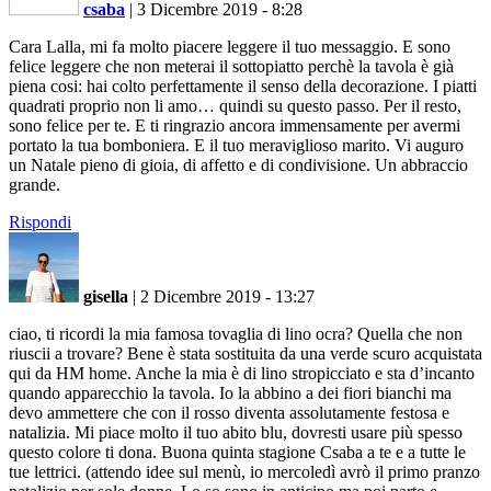
csaba
|
3 Dicembre 2019 - 8:28
Cara Lalla, mi fa molto piacere leggere il tuo messaggio. E sono
felice leggere che non meterai il sottopiatto perchè la tavola è già
piena cosi: hai colto perfettamente il senso della decorazione. I piatti
quadrati proprio non li amo… quindi su questo passo. Per il resto,
sono felice per te. E ti ringrazio ancora immensamente per avermi
portato la tua bomboniera. E il tuo meraviglioso marito. Vi auguro
un Natale pieno di gioia, di affetto e di condivisione. Un abbraccio
grande.
Rispondi
gisella
|
2 Dicembre 2019 - 13:27
ciao, ti ricordi la mia famosa tovaglia di lino ocra? Quella che non
riuscii a trovare? Bene è stata sostituita da una verde scuro acquistata
qui da HM home. Anche la mia è di lino stropicciato e sta d’incanto
quando apparecchio la tavola. Io la abbino a dei fiori bianchi ma
devo ammettere che con il rosso diventa assolutamente festosa e
natalizia. Mi piace molto il tuo abito blu, dovresti usare più spesso
questo colore ti dona. Buona quinta stagione Csaba a te e a tutte le
tue lettrici. (attendo idee sul menù, io mercoledì avrò il primo pranzo