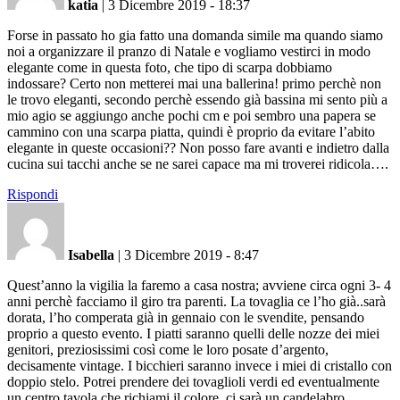
katia
|
3 Dicembre 2019 - 18:37
Forse in passato ho gia fatto una domanda simile ma quando siamo
noi a organizzare il pranzo di Natale e vogliamo vestirci in modo
elegante come in questa foto, che tipo di scarpa dobbiamo
indossare? Certo non metterei mai una ballerina! primo perchè non
le trovo eleganti, secondo perchè essendo già bassina mi sento più a
mio agio se aggiungo anche pochi cm e poi sembro una papera se
cammino con una scarpa piatta, quindi è proprio da evitare l’abito
elegante in queste occasioni?? Non posso fare avanti e indietro dalla
cucina sui tacchi anche se ne sarei capace ma mi troverei ridicola….
Rispondi
Isabella
|
3 Dicembre 2019 - 8:47
Quest’anno la vigilia la faremo a casa nostra; avviene circa ogni 3- 4
anni perchè facciamo il giro tra parenti. La tovaglia ce l’ho già..sarà
dorata, l’ho comperata già in gennaio con le svendite, pensando
proprio a questo evento. I piatti saranno quelli delle nozze dei miei
genitori, preziosissimi così come le loro posate d’argento,
decisamente vintage. I bicchieri saranno invece i miei di cristallo con
doppio stelo. Potrei prendere dei tovaglioli verdi ed eventualmente
un centro tavola che richiami il colore, ci sarà un candelabro