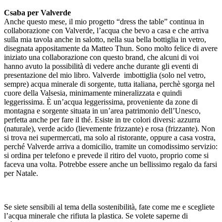
Csaba per Valverde
Anche questo mese, il mio progetto “dress the table” continua in
collaborazione con Valverde, l’acqua che bevo a casa e che arriva
sulla mia tavola anche in salotto, nella sua bella bottiglia in vetro,
disegnata appositamente da Matteo Thun. Sono molto felice di avere
iniziato una collaborazione con questo brand, che alcuni di voi
hanno avuto la possibilità di vedere anche durante gli eventi di
presentazione del mio libro. Valverde imbottiglia (solo nel vetro,
sempre) acqua minerale di sorgente, tutta italiana, perchè sgorga nel
cuore della Valsesia, minimamente mineralizzata e quindi
leggerissima. È un’acqua leggerissima, proveniente da zone di
montagna e sorgente situata in un’area patrimonio dell’Unesco,
perfetta anche per fare il thé. Esiste in tre colori diversi: azzurra
(naturale), verde acido (lievemente frizzante) e rosa (frizzante). Non
si trova nei supermercati, ma solo al ristorante, oppure a casa vostra,
perché Valverde arriva a domicilio, tramite un comodissimo servizio:
si ordina per telefono e prevede il ritiro del vuoto, proprio come si
faceva una volta. Potrebbe essere anche un bellissimo regalo da farsi
per Natale.
Se siete sensibili al tema della sostenibilità, fate come me e scegliete
l’acqua minerale che rifiuta la plastica. Se volete saperne di