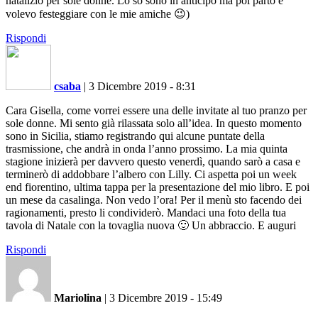
natalizio per sole donne. Lo so sono in anticipo ma poi parto e
volevo festeggiare con le mie amiche 😉)
Rispondi
csaba
|
3 Dicembre 2019 - 8:31
Cara Gisella, come vorrei essere una delle invitate al tuo pranzo per
sole donne. Mi sento già rilassata solo all’idea. In questo momento
sono in Sicilia, stiamo registrando qui alcune puntate della
trasmissione, che andrà in onda l’anno prossimo. La mia quinta
stagione inizierà per davvero questo venerdì, quando sarò a casa e
terminerò di addobbare l’albero con Lilly. Ci aspetta poi un week
end fiorentino, ultima tappa per la presentazione del mio libro. E poi
un mese da casalinga. Non vedo l’ora! Per il menù sto facendo dei
ragionamenti, presto li condividerò. Mandaci una foto della tua
tavola di Natale con la tovaglia nuova 🙂 Un abbraccio. E auguri
Rispondi
Mariolina
|
3 Dicembre 2019 - 15:49