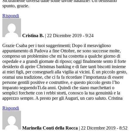
Sicuramente diversa dalle solite tavole natalizie! Un bellissimo
spunto, grazie.
Rispondi
Cristina B.
|
22 Dicembre 2019 - 9:24
Grazie Csaba per i tuoi suggerimenti; Dopo il meraviglioso
appuntamento di Padova a fine Ottobre, ne sono successe molte,
compreso un problemino che mi ha costretta a qualche giorno di
ospedale e a grandi giornate di riposo; oggi finalmente sento il forte
desiderio di aprire Christmas banking e di fare tanti biscotti insieme
ai miei figli, per consegnarli alla vigilia ai vicini. É un piccolo gesto,
oramai una tradizione, che ci fa fa ricordare l’importanza di essere
persone gentili positive e costruttive, e questo piccolo gesto l’ho
imparato seguendoTi.da anni. Quindi che siano marchettari o
semplici forchette con i rebbi storti, conosco la tua genuinità e la
apprezzo sempre. A presto per gli Auguri, un caro saluto. Cristina
Rispondi
Marinella Conti della Rocca
|
22 Dicembre 2019 - 8:52