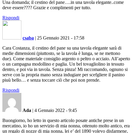
Una domanda; il cestino del pane….in una tavola elegante..come
deve essere???? Grazie e complimenti per tutto.
Rispondi
csaba
|
25 Gennaio 2021 - 17:58
Cara Costanza, il cestino del pane su una tavola elegante sarà di
medie dimensioni (piuttosto, se la tavola è lunga, se ne mettono
due). Come materiale consiglio argento o peltro o acciaio. All’aperto
o un campagna modollino e paglia. Un bel tovagliolino in tessuto
dentro, e poi via in tavola. Senza pinza! Mi raccomando, ognuno si
serve con la propria mano senza indugiare per scefgliere il panino
piuù bello… e senza toccare ciò che poi non prende.
Rispondi
Ada
|
4 Gennaio 2022 - 9:45
Buongiorno, ho letto in questo articolo posate antiche prese in un
mercatino, io ho un servizio di mia nonna, ottenuto molto antico, era
un regalo di nozze di mia nonna, lei e’ del 1890 volevo disfarmene,