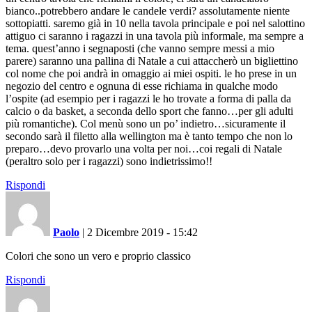
bianco..potrebbero andare le candele verdi? assolutamente niente
sottopiatti. saremo già in 10 nella tavola principale e poi nel salottino
attiguo ci saranno i ragazzi in una tavola più informale, ma sempre a
tema. quest’anno i segnaposti (che vanno sempre messi a mio
parere) saranno una pallina di Natale a cui attaccherò un bigliettino
col nome che poi andrà in omaggio ai miei ospiti. le ho prese in un
negozio del centro e ognuna di esse richiama in qualche modo
l’ospite (ad esempio per i ragazzi le ho trovate a forma di palla da
calcio o da basket, a seconda dello sport che fanno…per gli adulti
più romantiche). Col menù sono un po’ indietro…sicuramente il
secondo sarà il filetto alla wellington ma è tanto tempo che non lo
preparo…devo provarlo una volta per noi…coi regali di Natale
(peraltro solo per i ragazzi) sono indietrissimo!!
Rispondi
Paolo
|
2 Dicembre 2019 - 15:42
Colori che sono un vero e proprio classico
Rispondi