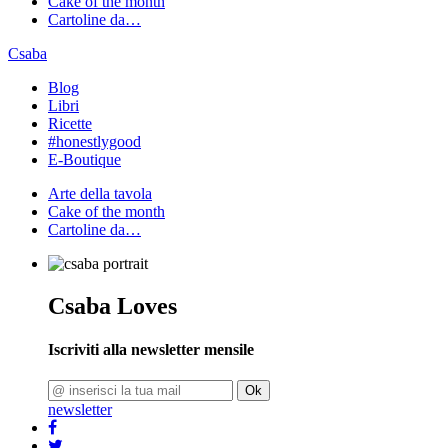
Cake of the month
Cartoline da…
Csaba
Blog
Libri
Ricette
#honestlygood
E-Boutique
Arte della tavola
Cake of the month
Cartoline da…
Csaba Loves
Iscriviti alla newsletter mensile
Ok
newsletter