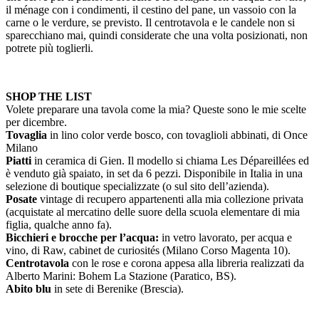
il ménage con i condimenti, il cestino del pane, un vassoio con la
carne o le verdure, se previsto. Il centrotavola e le candele non si
sparecchiano mai, quindi considerate che una volta posizionati, non
potrete più toglierli.
SHOP THE LIST
Volete preparare una tavola come la mia? Queste sono le mie scelte
per dicembre.
Tovaglia
in lino color verde bosco, con tovaglioli abbinati, di Once
Milano
Piatti
in ceramica di Gien. Il modello si chiama Les Dépareillées ed
è venduto già spaiato, in set da 6 pezzi. Disponibile in Italia in una
selezione di boutique specializzate (o sul sito dell’azienda).
Posate
vintage di recupero appartenenti alla mia collezione privata
(acquistate al mercatino delle suore della scuola elementare di mia
figlia, qualche anno fa).
Bicchieri e brocche per l’acqua:
in vetro lavorato, per acqua e
vino, di Raw, cabinet de curiosités (Milano Corso Magenta 10).
Centrotavola
con le rose e corona appesa alla libreria realizzati da
Alberto Marini: Bohem La Stazione (Paratico, BS).
Abito blu
in sete di Berenike (Brescia).