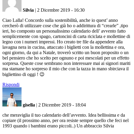
Silvia
|
2 Dicembre 2019 - 16:30
Ciao Lalla! Concordo sulla sostenibilità, anche io quest’ anno
cercherò di utilizzare cose che già ho o addirittura di “crearle” ,tipo
ieri, ho composto un personalissimo calendario dell’ avvento fatto
semplicemente con spago, cartoncini di carta riciclata e mollettine di
legno con i numeri impressi. Ho creato tre file da appendere alla
lavagna nera in cucina, attaccato i biglietti con la mollettina e ora,
ogni giorno, da qui a Natale, troverò scritto un buon proposito o un
bel pensiero che ho scelto per ognuno e poi mescolati per un effetto
sorpresa. Queste cose sembrano non interessare mai ai signori mariti
ma stamane ho sorpreso il mio che con la tazza in mano sbirciava il
bigliettino di oggi ! 😉
Rispondi
gisella
|
2 Dicembre 2019 - 18:04
che meraviglia il tuo calendario dell’avvento. Idea bellissima e da
copiare (il prossimo anno, per ora resiste sempre quello che feci nel
1993 quando i bambini erano piccoli..) Un abbraccio Silvia