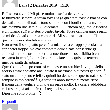
Lalla
|
2 Dicembre 2019 - 15:26
Bellissima tavola! Mi piace molto la scelta del verde.
Io utilizzerò sempre la stessa tovaglia (a quadretti rossa e bianca con
delicati alberelli di natale tono su tono, con i bordi cuciti a mano da
mia mamma una sera di 23 dicembre…… ancora oggi me lo ricorda
e ci ridiamo su!) e lo stesso centro tavola. Forse cambieranno i piatti,
se mi decido ad andare a comprarli. Mi sono stancata di quelli
quadrati, sono obsoleti e scomodi.
Non userò il sottopiatto perché la mia tavola è troppo piccola e la
caricherei troppo. Volevo comprare delle alzate per servire gli
antipasti ma poi, proprio per una questione di sostenibilità (così
restiamo in tema), ho preferito rinunciare all’acquisto e tenermi i
miei bei piatti da antipasti.
Quest’ anno è un pò come si chiudesse un cerchio: la vigilia dello
scorso natale abbiamo annunciato il matrimonio ai nostri genitori, è
stato un anno pieno e felice, quindi ho deciso che questo natale sarà
semplicissimo perché è già stato un anno incredibilmente ricco!
Il menù della vigilia è pronto e mi piace molto. La casa è addobbata
e si respira già aria di festa. I regali ci sono quasi tutti.
Direi che sono pronta! 🙂
Rispondi