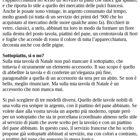
e che riporta lo stile a quello dei mercatini delle pulci francesi.
Anche le posate sono vintage, in argento consumato dal tempo,
molto grandi (si tratta di un servizio dei primi del ‘900 che ho
acquistato al mercatino delle suore qualche anno fa). Bicchieri in
vetro, classici, a stelo, abbinati tra loro in modo da formare un fiore
sulla destra del posto tavola, piattini del pane, un centrotavola di fiori
e foglie che accende di rosso il colore di tutta l’apparecchiatura,
decorata anche con delle pigne.
Sottopiatto, sì o no?
Sulla mia tavola di Natale non può mancare il sottopiatto, che
tuttavia è sicuramente un elemento accessorio. Il suo scopo è quello
di abbellire la tavola e di conferire un’eleganza più fine,
paragonabile a quella di un accessorio da sera per un abito. Se non è
bello, meglio rinunciare. Ma sulla mia tavola di Natale è un
accessorio che non manca mai.
Si può scegliere di tre modelli diversi. Quello delle tavole nobili di
una volta era sempre in argento, con il piattino del pane abbinato. Se
volete dare alla vostra tavola un aspetto più moderno, optate però
per un sottopiatto che sia in porcellana (coordinato almeno nello stile
al servizio di piatti che avete scelto per la tavola) e con un piattino
del pane abbinato. In questo caso, il servizio francese che ho scelto
propone già sottopiatti abbinati al servizio, ma con colori a contrasto,
e piattini del pane che seguono la stessa logica.