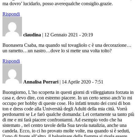
ma dovro’ lucidarlo, posso averequalche consiglio.grazie.
Rispondi
claudina
|
12 Gennaio 2021 - 20:19
Buonasera Csaba, ma quando sul tovagliolo c è una decorazione…
un rametto…un nastro…dove lo si mette una volta tolto?
Rispondi
Annalisa Porrari
|
14 Aprile 2020 - 7:51
Buongiorno, L’ho scoperta in questi giorni di villeggiatura forzata in
casa e, devo dire, con estremo piacere. In un certo senso anch’io mi
occupo per hobby di queste cose. Ho infatti tenuto dei corsi di bon
ton e dress code alla Università degli Adulti della mia città. Vorrà
perdonarmi se Le farò qualche domanda: Lei certamente sa tanto più
di me e mi farà piacere confrontarmi. Ad esempio vedo che ha
sistemato , nel centro tavole della Sua tavola natalizia, anche una
candela. Ecco, io ci ho provato molte volte, ma quando si è seduti,
l’uno di fronte all’altro, il baluginare della fiamma si rivela essere