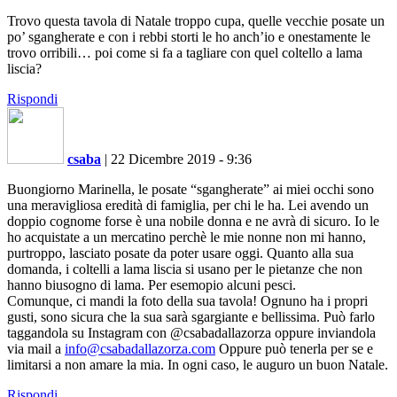
Trovo questa tavola di Natale troppo cupa, quelle vecchie posate un
po’ sgangherate e con i rebbi storti le ho anch’io e onestamente le
trovo orribili… poi come si fa a tagliare con quel coltello a lama
liscia?
Rispondi
csaba
|
22 Dicembre 2019 - 9:36
Buongiorno Marinella, le posate “sgangherate” ai miei occhi sono
una meravigliosa eredità di famiglia, per chi le ha. Lei avendo un
doppio cognome forse è una nobile donna e ne avrà di sicuro. Io le
ho acquistate a un mercatino perchè le mie nonne non mi hanno,
purtroppo, lasciato posate da poter usare oggi. Quanto alla sua
domanda, i coltelli a lama liscia si usano per le pietanze che non
hanno biusogno di lama. Per esemopio alcuni pesci.
Comunque, ci mandi la foto della sua tavola! Ognuno ha i propri
gusti, sono sicura che la sua sarà sgargiante e bellissima. Può farlo
taggandola su Instagram con @csabadallazorza oppure inviandola
via mail a
info@csabadallazorza.com
Oppure può tenerla per se e
limitarsi a non amare la mia. In ogni caso, le auguro un buon Natale.
Rispondi