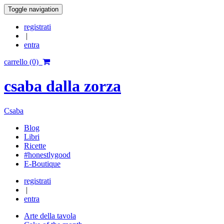
Toggle navigation
registrati
|
entra
carrello (0)
csaba dalla zorza
Csaba
Blog
Libri
Ricette
#honestlygood
E-Boutique
registrati
|
entra
Arte della tavola