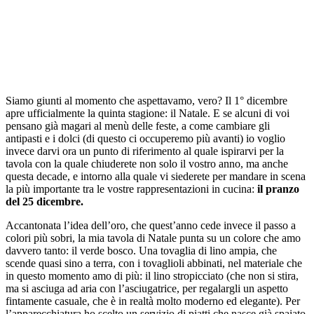
Siamo giunti al momento che aspettavamo, vero? Il 1° dicembre
apre ufficialmente la quinta stagione: il Natale. E se alcuni di voi
pensano già magari al menù delle feste, a come cambiare gli
antipasti e i dolci (di questo ci occuperemo più avanti) io voglio
invece darvi ora un punto di riferimento al quale ispirarvi per la
tavola con la quale chiuderete non solo il vostro anno, ma anche
questa decade, e intorno alla quale vi siederete per mandare in scena
la più importante tra le vostre rappresentazioni in cucina:
il pranzo
del 25 dicembre.
Accantonata l’idea dell’oro, che quest’anno cede invece il passo a
colori più sobri, la mia tavola di Natale punta su un colore che amo
davvero tanto: il verde bosco. Una tovaglia di lino ampia, che
scende quasi sino a terra, con i tovaglioli abbinati, nel materiale che
in questo momento amo di più: il lino stropicciato (che non si stira,
ma si asciuga ad aria con l’asciugatrice, per regalargli un aspetto
fintamente casuale, che è in realtà molto moderno ed elegante). Per
l’apparecchiatura ho scelto un servizio di piatti che nasce già spaiato,