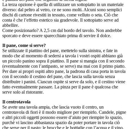
La terza opzione è quella di utilizzare un sottopiatto in un materiale
diverso: dal peltro al vetro, ce ne sono molti. Alcuni sono semplici
dischi di cartone rivestiti in tessuto, come velluto o seta. Ciò che
conta è che l’effetto estetico sia gradevole. Il sottopiatto serve ad
abbellire.
Come posizionarlo? A 2,5 cm dal bordo del tavolo. Non andrebbe
sporcato e deve essere sparecchiato prima di servire il dolce.
Il pane, come si serve?
Se utilizzate il piattino del pane, mettetelo sulla sinistra, e fate in
modo che al momento di sedersi a tavola i vostri ospiti abbiano già
un piccolo panino sopra il piattino. Il pane si mangia con il secondo
(eventualmente con l’antipasto, se serve) ma mai con il primo piatto.
Per dare ai propri ospiti altro pane, la padrona di casa porta in tavola
con il secondo il cestino del pane, che lascia sulla tavola senza
distribuire i panini. Ciascun ospite si serve da solo, e il cestino viene
fatto eventualmente passare. La pinza per il pane è qualcosa che
serve solo al ristorante.
Il centrotavola
Se avete una tavola ampia, che lascia vuoto il centro, un
centrotavola di fiori è il modo migliore per riempirlo. Candele, pigne
e altri piccoli oggetti possono essere d’aiuto per riempire lo spazio,
purchè vi lascino abbastanza spazio da poter portare in tavola ciò
che serve per il pasto: le brocche e le bottiglie con l’acqua e il vino,