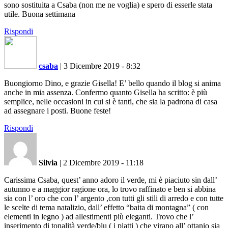
sono sostituita a Csaba (non me ne voglia) e spero di esserle stata
utile. Buona settimana
Rispondi
csaba
|
3 Dicembre 2019 - 8:32
Buongiorno Dino, e grazie Gisella! E’ bello quando il blog si anima
anche in mia assenza. Confermo quanto Gisella ha scritto: è più
semplice, nelle occasioni in cui si è tanti, che sia la padrona di casa
ad assegnare i posti. Buone feste!
Rispondi
Silvia
|
2 Dicembre 2019 - 11:18
Carissima Csaba, quest’ anno adoro il verde, mi è piaciuto sin dall’
autunno e a maggior ragione ora, lo trovo raffinato e ben si abbina
sia con l’ oro che con l’ argento ,con tutti gli stili di arredo e con tutte
le scelte di tema natalizio, dall’ effetto “baita di montagna” ( con
elementi in legno ) ad allestimenti più eleganti. Trovo che l’
inserimento di tonalità verde/blu ( i piatti ) che virano all’ ottanio sia