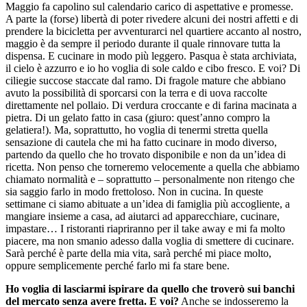
Maggio fa capolino sul calendario carico di aspettative e promesse.
A parte la (forse) libertà di poter rivedere alcuni dei nostri affetti e di
prendere la bicicletta per avventurarci nel quartiere accanto al nostro,
maggio è da sempre il periodo durante il quale rinnovare tutta la
dispensa. E cucinare in modo più leggero. Pasqua è stata archiviata,
il cielo è azzurro e io ho voglia di sole caldo e cibo fresco. E voi? Di
ciliegie succose staccate dal ramo. Di fragole mature che abbiano
avuto la possibilità di sporcarsi con la terra e di uova raccolte
direttamente nel pollaio. Di verdura croccante e di farina macinata a
pietra. Di un gelato fatto in casa (giuro: quest’anno compro la
gelatiera!). Ma, soprattutto, ho voglia di tenermi stretta quella
sensazione di cautela che mi ha fatto cucinare in modo diverso,
partendo da quello che ho trovato disponibile e non da un’idea di
ricetta. Non penso che torneremo velocemente a quella che abbiamo
chiamato normalità e – soprattutto – personalmente non ritengo che
sia saggio farlo in modo frettoloso. Non in cucina. In queste
settimane ci siamo abituate a un’idea di famiglia più accogliente, a
mangiare insieme a casa, ad aiutarci ad apparecchiare, cucinare,
impastare… I ristoranti riapriranno per il take away e mi fa molto
piacere, ma non smanio adesso dalla voglia di smettere di cucinare.
Sarà perché è parte della mia vita, sarà perché mi piace molto,
oppure semplicemente perché farlo mi fa stare bene.
Ho voglia di lasciarmi ispirare da quello che troverò sui banchi
del mercato senza avere fretta. E voi?
Anche se indosseremo la