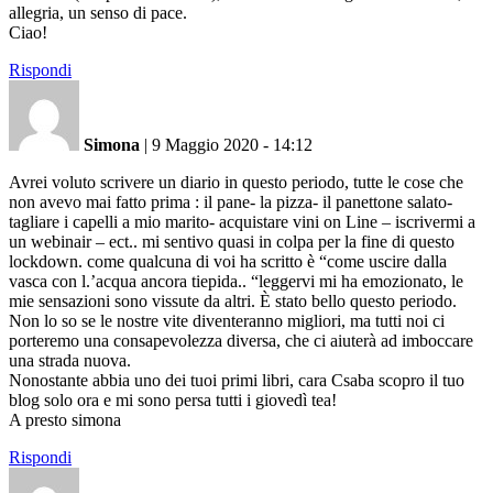
allegria, un senso di pace.
Ciao!
Rispondi
Simona
|
9 Maggio 2020 - 14:12
Avrei voluto scrivere un diario in questo periodo, tutte le cose che
non avevo mai fatto prima : il pane- la pizza- il panettone salato-
tagliare i capelli a mio marito- acquistare vini on Line – iscrivermi a
un webinair – ect.. mi sentivo quasi in colpa per la fine di questo
lockdown. come qualcuna di voi ha scritto è “come uscire dalla
vasca con l.’acqua ancora tiepida.. “leggervi mi ha emozionato, le
mie sensazioni sono vissute da altri. È stato bello questo periodo.
Non lo so se le nostre vite diventeranno migliori, ma tutti noi ci
porteremo una consapevolezza diversa, che ci aiuterà ad imboccare
una strada nuova.
Nonostante abbia uno dei tuoi primi libri, cara Csaba scopro il tuo
blog solo ora e mi sono persa tutti i giovedì tea!
A presto simona
Rispondi