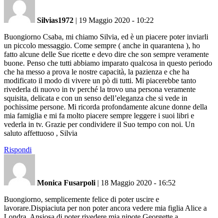
Silvias1972
|
19 Maggio 2020 - 10:22
Buongiorno Csaba, mi chiamo Silvia, ed è un piacere poter inviarli
un piccolo messaggio. Come sempre ( anche in quarantena ), ho
fatto alcune delle Sue ricette e devo dire che son sempre veramente
buone. Penso che tutti abbiamo imparato qualcosa in questo periodo
che ha messo a prova le nostre capacità, la pazienza e che ha
modificato il modo di vivere un pò di tutti. Mi piacerebbe tanto
rivederla di nuovo in tv perché la trovo una persona veramente
squisita, delicata e con un senso dell’eleganza che si vede in
pochissime persone. Mi ricorda profondamente alcune donne della
mia famiglia e mi fa molto piacere sempre leggere i suoi libri e
vederla in tv. Grazie per condividere il Suo tempo con noi. Un
saluto affettuoso , Silvia
Rispondi
Monica Fusarpoli
|
18 Maggio 2020 - 16:52
Buongiorno, semplicemente felice di poter uscire e
lavorare.Dispiaciuta per non poter ancora vedere mia figlia Alice a
Londra. Ansiosa di poter rivedere mia nipote Georgette a