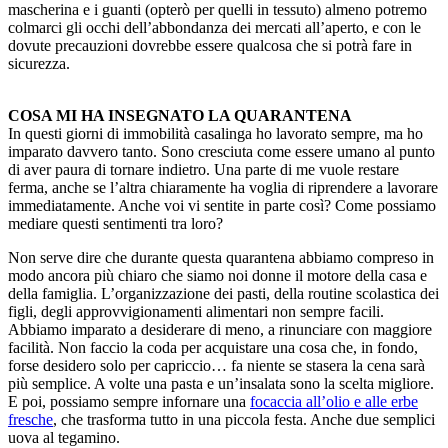
mascherina e i guanti (opterò per quelli in tessuto) almeno potremo
colmarci gli occhi dell’abbondanza dei mercati all’aperto, e con le
dovute precauzioni dovrebbe essere qualcosa che si potrà fare in
sicurezza.
COSA MI HA INSEGNATO LA QUARANTENA
In questi giorni di immobilità casalinga ho lavorato sempre, ma ho
imparato davvero tanto. Sono cresciuta come essere umano al punto
di aver paura di tornare indietro. Una parte di me vuole restare
ferma, anche se l’altra chiaramente ha voglia di riprendere a lavorare
immediatamente. Anche voi vi sentite in parte così? Come possiamo
mediare questi sentimenti tra loro?
Non serve dire che durante questa quarantena abbiamo compreso in
modo ancora più chiaro che siamo noi donne il motore della casa e
della famiglia. L’organizzazione dei pasti, della routine scolastica dei
figli, degli approvvigionamenti alimentari non sempre facili.
Abbiamo imparato a desiderare di meno, a rinunciare con maggiore
facilità. Non faccio la coda per acquistare una cosa che, in fondo,
forse desidero solo per capriccio… fa niente se stasera la cena sarà
più semplice. A volte una pasta e un’insalata sono la scelta migliore.
E poi, possiamo sempre infornare una
focaccia all’olio e alle erbe
fresche
, che trasforma tutto in una piccola festa. Anche due semplici
uova al tegamino.