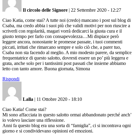
Il circolo delle Signore
|
22 Settembre 2020 - 12:27
Ciao Katia, come stai? A tutte noi (credo) mancano i post sul blog di
Csaba, ma credo abbia i suoi più che validi motivi per non riuscire a
scriverli con regolarità, magari vorrà dedicarci la giusta cura e il
giusto tempo per farlo con consapevolezza…Mi dispiace però
leggere ancora, nonostante le promesse passate, i tuoi commenti
piccati, irritati che rimarcano sempre e solo ciò che, a parer tuo,
Csaba non sta facendo al meglio. A mio modesto parere, da semplice
frequentatrice di questo salotto, dovresti essere un po’ più leggera e
grata, anche solo per i tantissimi post passati che insieme abbiamo
letto con tanto amore. Buona giornata, Simona
Rispondi
Lalla
|
11 Ottobre 2020 - 18:10
Ciao Katia! Come stai?
Mi sono affacciata in questo salotto ormai abbandonato perché anch’
io volevo lasciare una riflessione.
Anni fa questo blog era una sorta di “famiglia”, ci si incontrava ogni
giorno e si condividevano opinioni ed emozioni.