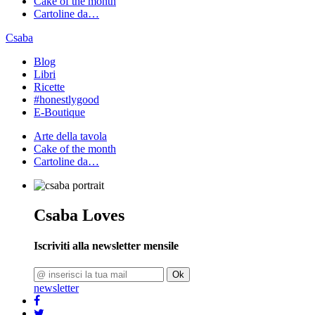
Cake of the month
Cartoline da…
Csaba
Blog
Libri
Ricette
#honestlygood
E-Boutique
Arte della tavola
Cake of the month
Cartoline da…
Csaba Loves
Iscriviti alla newsletter mensile
Ok
newsletter