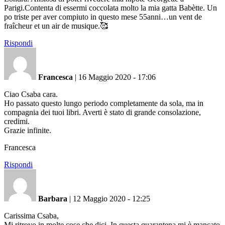
Parigi.Contenta di essermi coccolata molto la mia gatta Babètte. Un
po triste per aver compiuto in questo mese 55anni…un vent de
fraîcheur et un air de musique.🥰
Rispondi
Francesca
|
16 Maggio 2020 - 17:06
Ciao Csaba cara.
Ho passato questo lungo periodo completamente da sola, ma in
compagnia dei tuoi libri. Averti è stato di grande consolazione,
credimi.
Grazie infinite.
Francesca
Rispondi
Barbara
|
12 Maggio 2020 - 12:25
Carissima Csaba,
Mi ritrovo in molte cose che dici. In questa quarantena mi è mancato