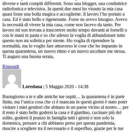
diverse e tanti compiti differenti. Sono una blogger, una conduttrice
radiofonica e televisiva. In questi due mesi ho vissuto la mia casa
quasi fosse una bolla magica e accogliente. Il lavoro l’ho portato a
casa. Ed è stato bello e rigenerante. Forse ne avevo bisogno. Avevo
la necessità di vivere la mia casa, come non facevo da tanto. Per
lavoro mi son trovata a trascorrere molto tempo davanti ai fornelli o
con le mani in pasta e so che adesso la voglia di abbandonare tutto
questo non mi solletica per niente. Ho voglia di riprendere la
normalità, ma lo voglio fare attraverso le cose che ho imparato in
questa quarantena, un nuovo ritmo e un nuovo ascoltare me stessa.
Ti auguro una buona serata,
Rispondi
Loredana
|
5 Maggio 2020 - 14:38
Buongiorno a te e alle amiche tue ospiti… la quarantena è in parte
finita, ma l’unica cosa che ci è mancata in questi giorni è stato poter
visitare i miei genitori che abitano in un paese vicino al nostro… per
il resto è stato bello godersi la casa e il giardino, cucinare più del
solito, godersi il pranzo in famiglia tutti i giorni e non solo la
domenica, pensare a chi abbiamo perso per questa pandemia,
riuscire a scegliere tra il necessario e il superfluo, grazie per le tue