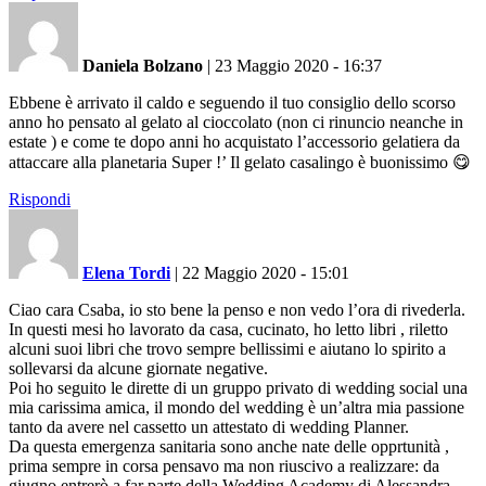
Daniela Bolzano
|
23 Maggio 2020 - 16:37
Ebbene è arrivato il caldo e seguendo il tuo consiglio dello scorso
anno ho pensato al gelato al cioccolato (non ci rinuncio neanche in
estate ) e come te dopo anni ho acquistato l’accessorio gelatiera da
attaccare alla planetaria Super !’ Il gelato casalingo è buonissimo 😋
Rispondi
Elena Tordi
|
22 Maggio 2020 - 15:01
Ciao cara Csaba, io sto bene la penso e non vedo l’ora di rivederla.
In questi mesi ho lavorato da casa, cucinato, ho letto libri , riletto
alcuni suoi libri che trovo sempre bellissimi e aiutano lo spirito a
sollevarsi da alcune giornate negative.
Poi ho seguito le dirette di un gruppo privato di wedding social una
mia carissima amica, il mondo del wedding è un’altra mia passione
tanto da avere nel cassetto un attestato di wedding Planner.
Da questa emergenza sanitaria sono anche nate delle opprtunità ,
prima sempre in corsa pensavo ma non riuscivo a realizzare: da
giugno entrerò a far parte della Wedding Academy di Alessandra