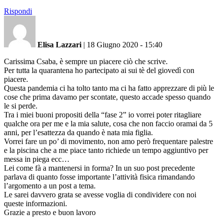
Rispondi
Elisa Lazzari
|
18 Giugno 2020 - 15:40
Carissima Csaba, è sempre un piacere ciò che scrive.
Per tutta la quarantena ho partecipato ai sui tè del giovedì con
piacere.
Questa pandemia ci ha tolto tanto ma ci ha fatto apprezzare di più le
cose che prima davamo per scontate, questo accade spesso quando
le si perde.
Tra i miei buoni propositi della “fase 2” io vorrei poter ritagliare
qualche ora per me e la mia salute, cosa che non faccio oramai da 5
anni, per l’esattezza da quando è nata mia figlia.
Vorrei fare un po’ di movimento, non amo però frequentare palestre
e la piscina che a me piace tanto richiede un tempo aggiuntivo per
messa in piega ecc…
Lei come fà a mantenersi in forma? In un suo post precedente
parlava di quanto fosse importante l’attività fisica rimandando
l’argomento a un post a tema.
Le sarei davvero grata se avesse voglia di condividere con noi
queste informazioni.
Grazie a presto e buon lavoro