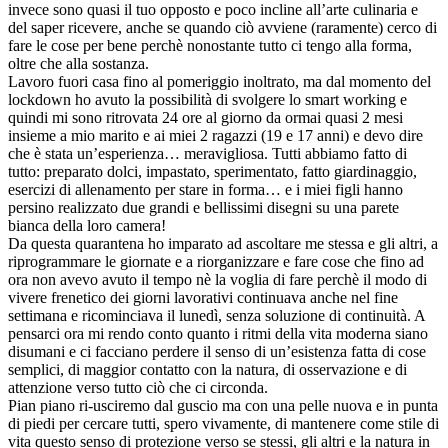
invece sono quasi il tuo opposto e poco incline all’arte culinaria e
del saper ricevere, anche se quando ciò avviene (raramente) cerco di
fare le cose per bene perchè nonostante tutto ci tengo alla forma,
oltre che alla sostanza.
Lavoro fuori casa fino al pomeriggio inoltrato, ma dal momento del
lockdown ho avuto la possibilità di svolgere lo smart working e
quindi mi sono ritrovata 24 ore al giorno da ormai quasi 2 mesi
insieme a mio marito e ai miei 2 ragazzi (19 e 17 anni) e devo dire
che è stata un’esperienza… meravigliosa. Tutti abbiamo fatto di
tutto: preparato dolci, impastato, sperimentato, fatto giardinaggio,
esercizi di allenamento per stare in forma… e i miei figli hanno
persino realizzato due grandi e bellissimi disegni su una parete
bianca della loro camera!
Da questa quarantena ho imparato ad ascoltare me stessa e gli altri, a
riprogrammare le giornate e a riorganizzare e fare cose che fino ad
ora non avevo avuto il tempo nè la voglia di fare perchè il modo di
vivere frenetico dei giorni lavorativi continuava anche nel fine
settimana e ricominciava il lunedì, senza soluzione di continuità. A
pensarci ora mi rendo conto quanto i ritmi della vita moderna siano
disumani e ci facciano perdere il senso di un’esistenza fatta di cose
semplici, di maggior contatto con la natura, di osservazione e di
attenzione verso tutto ciò che ci circonda.
Pian piano ri-usciremo dal guscio ma con una pelle nuova e in punta
di piedi per cercare tutti, spero vivamente, di mantenere come stile di
vita questo senso di protezione verso se stessi, gli altri e la natura in