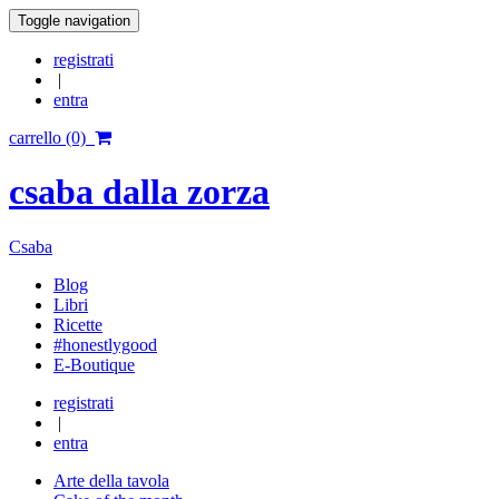
Toggle navigation
registrati
|
entra
carrello (0)
csaba dalla zorza
Csaba
Blog
Libri
Ricette
#honestlygood
E-Boutique
registrati
|
entra
Arte della tavola