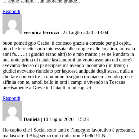
Ti seguo sempre…un abbracio grande…
Rispondi
veronica ferruzzi
|
22 Luglio 2020 - 13:04
buon pomeriggio Csaba, ti conosco grazie a cortesie per gli ospiti,
piu che le ricette sono interessata alle coppie e alle location, in realta
anni fa……( i giudici erano altri) io e mio marito ( se ne è andato in
una notte prima di natale lasciandomi un vuoto assoluto nel cuore)
avevamo deciso di partecipare ma avendo incontrato ( in treno) i
giudici avevamo riunciato per lagrossa antipatia degli stessi, nulla a
che fare con voi tre , comunque ti seguo con piacere avendo grosse
affinità con te, amoil bello in tutti i campi e vivendo in Toscana
precisamente a Greve in Chianti tu mi capisci.
Rispondi
Daniela
|
10 Luglio 2020 - 15:23
Ho capito che i Social sono tanti e l’impegno lavorativo è pressante,
ma lasciare il Blog senza dirci nulla non è bello !!! N