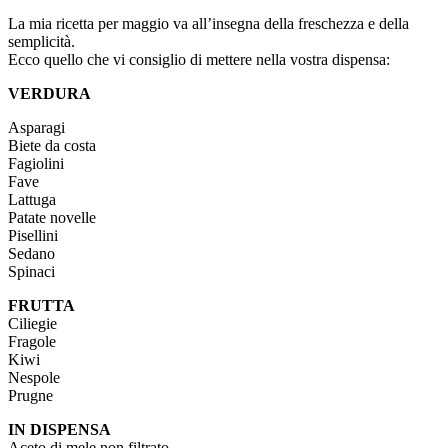
La mia ricetta per maggio va all’insegna della freschezza e della
semplicità.
Ecco quello che vi consiglio di mettere nella vostra dispensa:
VERDURA
Asparagi
Biete da costa
Fagiolini
Fave
Lattuga
Patate novelle
Pisellini
Sedano
Spinaci
FRUTTA
Ciliegie
Fragole
Kiwi
Nespole
Prugne
IN DISPENSA
Aceto di mele non filtrato