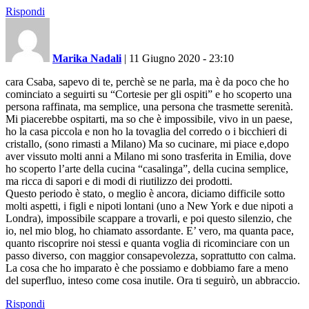
Rispondi
Marika Nadali
|
11 Giugno 2020 - 23:10
cara Csaba, sapevo di te, perchè se ne parla, ma è da poco che ho
cominciato a seguirti su “Cortesie per gli ospiti” e ho scoperto una
persona raffinata, ma semplice, una persona che trasmette serenità.
Mi piacerebbe ospitarti, ma so che è impossibile, vivo in un paese,
ho la casa piccola e non ho la tovaglia del corredo o i bicchieri di
cristallo, (sono rimasti a Milano) Ma so cucinare, mi piace e,dopo
aver vissuto molti anni a Milano mi sono trasferita in Emilia, dove
ho scoperto l’arte della cucina “casalinga”, della cucina semplice,
ma ricca di sapori e di modi di riutilizzo dei prodotti.
Questo periodo è stato, o meglio è ancora, diciamo difficile sotto
molti aspetti, i figli e nipoti lontani (uno a New York e due nipoti a
Londra), impossibile scappare a trovarli, e poi questo silenzio, che
io, nel mio blog, ho chiamato assordante. E’ vero, ma quanta pace,
quanto riscoprire noi stessi e quanta voglia di ricominciare con un
passo diverso, con maggior consapevolezza, soprattutto con calma.
La cosa che ho imparato è che possiamo e dobbiamo fare a meno
del superfluo, inteso come cosa inutile. Ora ti seguirò, un abbraccio.
Rispondi