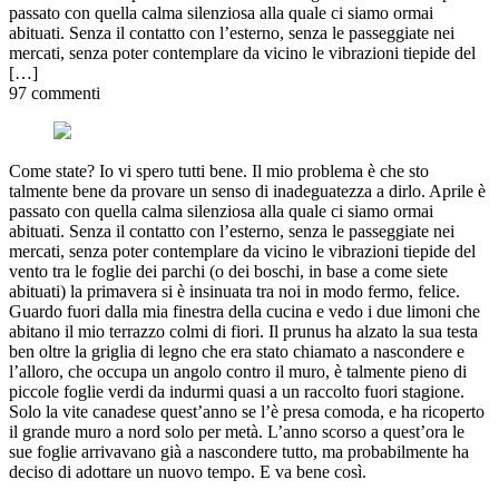
passato con quella calma silenziosa alla quale ci siamo ormai
abituati. Senza il contatto con l’esterno, senza le passeggiate nei
mercati, senza poter contemplare da vicino le vibrazioni tiepide del
[…]
97 commenti
Come state? Io vi spero tutti bene. Il mio problema è che sto
talmente bene da provare un senso di inadeguatezza a dirlo. Aprile è
passato con quella calma silenziosa alla quale ci siamo ormai
abituati. Senza il contatto con l’esterno, senza le passeggiate nei
mercati, senza poter contemplare da vicino le vibrazioni tiepide del
vento tra le foglie dei parchi (o dei boschi, in base a come siete
abituati) la primavera si è insinuata tra noi in modo fermo, felice.
Guardo fuori dalla mia finestra della cucina e vedo i due limoni che
abitano il mio terrazzo colmi di fiori. Il prunus ha alzato la sua testa
ben oltre la griglia di legno che era stato chiamato a nascondere e
l’alloro, che occupa un angolo contro il muro, è talmente pieno di
piccole foglie verdi da indurmi quasi a un raccolto fuori stagione.
Solo la vite canadese quest’anno se l’è presa comoda, e ha ricoperto
il grande muro a nord solo per metà. L’anno scorso a quest’ora le
sue foglie arrivavano già a nascondere tutto, ma probabilmente ha
deciso di adottare un nuovo tempo. E va bene così.