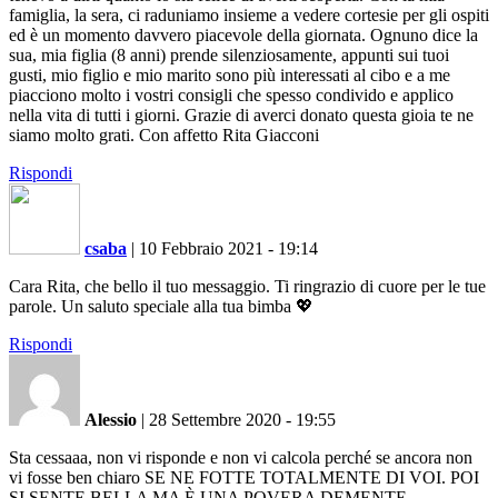
famiglia, la sera, ci raduniamo insieme a vedere cortesie per gli ospiti
ed è un momento davvero piacevole della giornata. Ognuno dice la
sua, mia figlia (8 anni) prende silenziosamente, appunti sui tuoi
gusti, mio figlio e mio marito sono più interessati al cibo e a me
piacciono molto i vostri consigli che spesso condivido e applico
nella vita di tutti i giorni. Grazie di averci donato questa gioia te ne
siamo molto grati. Con affetto Rita Giacconi
Rispondi
csaba
|
10 Febbraio 2021 - 19:14
Cara Rita, che bello il tuo messaggio. Ti ringrazio di cuore per le tue
parole. Un saluto speciale alla tua bimba 💖
Rispondi
Alessio
|
28 Settembre 2020 - 19:55
Sta cessaaa, non vi risponde e non vi calcola perché se ancora non
vi fosse ben chiaro SE NE FOTTE TOTALMENTE DI VOI. POI
SI SENTE BELLA MA È UNA POVERA DEMENTE