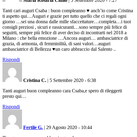
Maria Rosaria Ciullo
|
5 Settembre 2020 - 7:27
Tanti cari auguri Csaba : buon compleanno ♥️ anch’io come Cristina
ti aspetto qui…Auguri e grazie per tutto quello che ci regali ogni
giorno …sei una donna dalle mille sfaccettature…completa…i tuoi
consigli preziosi , sicuri e rassicuranti…sono sempre più felice di
seguirti, sempre più felice di aver deciso di incontrarti nel 2018 a
Milano : che bella emozione …Ancora auguri… ambasciatrice di
grazia, di armonia, di femminilità, di sani valori…auguri
ambasciatrice di Bellezza ♥️un caro abbraccio dal Salento ..
Rispondi
Cristina C.
|
5 Settembre 2020 - 6:38
Tanti auguri buon compleanno cara Csaba,e spero di rileggerti
presto qui…
Rispondi
Fertile G.
|
29 Agosto 2020 - 10:44