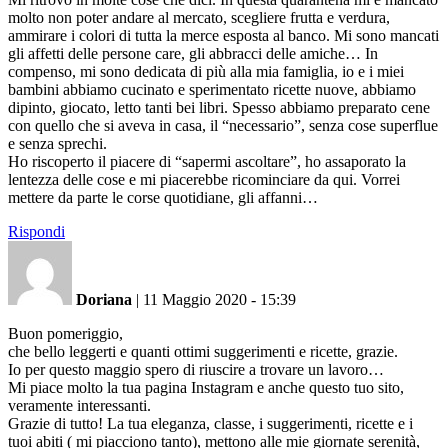
molto non poter andare al mercato, scegliere frutta e verdura,
ammirare i colori di tutta la merce esposta al banco. Mi sono mancati
gli affetti delle persone care, gli abbracci delle amiche… In
compenso, mi sono dedicata di più alla mia famiglia, io e i miei
bambini abbiamo cucinato e sperimentato ricette nuove, abbiamo
dipinto, giocato, letto tanti bei libri. Spesso abbiamo preparato cene
con quello che si aveva in casa, il “necessario”, senza cose superflue
e senza sprechi.
Ho riscoperto il piacere di “sapermi ascoltare”, ho assaporato la
lentezza delle cose e mi piacerebbe ricominciare da qui. Vorrei
mettere da parte le corse quotidiane, gli affanni…
Rispondi
Doriana
|
11 Maggio 2020 - 15:39
Buon pomeriggio,
che bello leggerti e quanti ottimi suggerimenti e ricette, grazie.
Io per questo maggio spero di riuscire a trovare un lavoro…
Mi piace molto la tua pagina Instagram e anche questo tuo sito,
veramente interessanti.
Grazie di tutto! La tua eleganza, classe, i suggerimenti, ricette e i
tuoi abiti ( mi piacciono tanto), mettono alle mie giornate serenità,