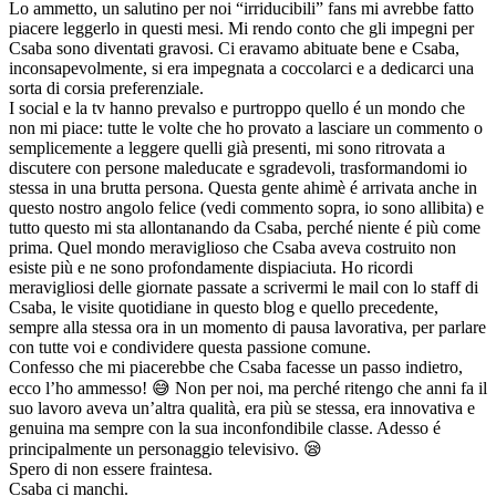
Lo ammetto, un salutino per noi “irriducibili” fans mi avrebbe fatto
piacere leggerlo in questi mesi. Mi rendo conto che gli impegni per
Csaba sono diventati gravosi. Ci eravamo abituate bene e Csaba,
inconsapevolmente, si era impegnata a coccolarci e a dedicarci una
sorta di corsia preferenziale.
I social e la tv hanno prevalso e purtroppo quello é un mondo che
non mi piace: tutte le volte che ho provato a lasciare un commento o
semplicemente a leggere quelli già presenti, mi sono ritrovata a
discutere con persone maleducate e sgradevoli, trasformandomi io
stessa in una brutta persona. Questa gente ahimè é arrivata anche in
questo nostro angolo felice (vedi commento sopra, io sono allibita) e
tutto questo mi sta allontanando da Csaba, perché niente é più come
prima. Quel mondo meraviglioso che Csaba aveva costruito non
esiste più e ne sono profondamente dispiaciuta. Ho ricordi
meravigliosi delle giornate passate a scrivermi le mail con lo staff di
Csaba, le visite quotidiane in questo blog e quello precedente,
sempre alla stessa ora in un momento di pausa lavorativa, per parlare
con tutte voi e condividere questa passione comune.
Confesso che mi piacerebbe che Csaba facesse un passo indietro,
ecco l’ho ammesso! 😅 Non per noi, ma perché ritengo che anni fa il
suo lavoro aveva un’altra qualità, era più se stessa, era innovativa e
genuina ma sempre con la sua inconfondibile classe. Adesso é
principalmente un personaggio televisivo. 😪
Spero di non essere fraintesa.
Csaba ci manchi.