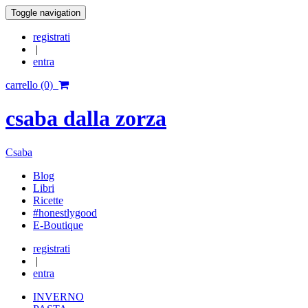
Toggle navigation
registrati
|
entra
carrello (0)
csaba dalla zorza
Csaba
Blog
Libri
Ricette
#honestlygood
E-Boutique
registrati
|
entra
INVERNO