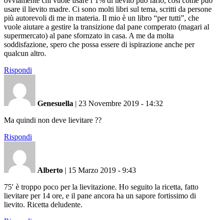
ovviamente chi vuole usare l’1% di lievito può farlo, così come può
usare il lievito madre. Ci sono molti libri sul tema, scritti da persone
più autorevoli di me in materia. Il mio è un libro “per tutti”, che
vuole aiutare a gestire la transizione dal pane comperato (magari al
supermercato) al pane sfornzato in casa. A me da molta
soddisfazione, spero che possa essere di ispirazione anche per
qualcun altro.
Rispondi
Genesuella
|
23 Novembre 2019 - 14:32
Ma quindi non deve lievitare ??
Rispondi
Alberto
|
15 Marzo 2019 - 9:43
75′ è troppo poco per la lievitazione. Ho seguito la ricetta, fatto
lievitare per 14 ore, e il pane ancora ha un sapore fortissimo di
lievito. Ricetta deludente.