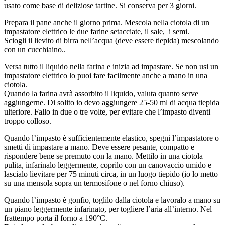
usato come base di deliziose tartine. Si conserva per 3 giorni.
Prepara il pane anche il giorno prima. Mescola nella ciotola di un
impastatore elettrico le due farine setacciate, il sale, i semi.
Sciogli il lievito di birra nell’acqua (deve essere tiepida) mescolando
con un cucchiaino..
Versa tutto il liquido nella farina e inizia ad impastare. Se non usi un
impastatore elettrico lo puoi fare facilmente anche a mano in una
ciotola.
Quando la farina avrà assorbito il liquido, valuta quanto serve
aggiungerne. Di solito io devo aggiungere 25-50 ml di acqua tiepida
ulteriore. Fallo in due o tre volte, per evitare che l’impasto diventi
troppo colloso.
Quando l’impasto è sufficientemente elastico, spegni l’impastatore o
smetti di impastare a mano. Deve essere pesante, compatto e
rispondere bene se premuto con la mano. Mettilo in una ciotola
pulita, infarinalo leggermente, coprilo con un canovaccio umido e
lascialo lievitare per 75 minuti circa, in un luogo tiepido (io lo metto
su una mensola sopra un termosifone o nel forno chiuso).
Quando l’impasto è gonfio, toglilo dalla ciotola e lavoralo a mano su
un piano leggermente infarinato, per togliere l’aria all’interno. Nel
frattempo porta il forno a 190°C.