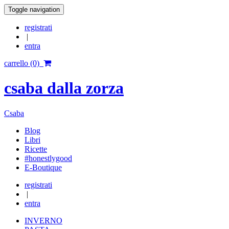
Toggle navigation
registrati
|
entra
carrello (0)
csaba dalla zorza
Csaba
Blog
Libri
Ricette
#honestlygood
E-Boutique
registrati
|
entra
INVERNO