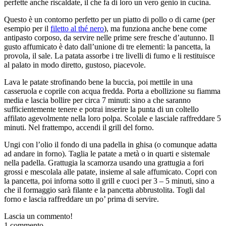
perfette anche riscaldate, il che fa di loro un vero genio in cucina.
Questo è un contorno perfetto per un piatto di pollo o di carne (per
esempio per il
filetto al thé nero
), ma funziona anche bene come
antipasto corposo, da servire nelle prime sere fresche d’autunno. Il
gusto affumicato è dato dall’unione di tre elementi: la pancetta, la
provola, il sale. La patata assorbe i tre livelli di fumo e li restituisce
al palato in modo diretto, gustoso, piacevole.
Lava le patate strofinando bene la buccia, poi mettile in una
casseruola e coprile con acqua fredda. Porta a ebollizione su fiamma
media e lascia bollire per circa 7 minuti: sino a che saranno
sufficientemente tenere e potrai inserire la punta di un coltello
affilato agevolmente nella loro polpa. Scolale e lasciale raffreddare 5
minuti. Nel frattempo, accendi il grill del forno.
Ungi con l’olio il fondo di una padella in ghisa (o comunque adatta
ad andare in forno). Taglia le patate a metà o in quarti e sistemale
nella padella. Grattugia la scamorza usando una grattugia a fori
grossi e mescolala alle patate, insieme al sale affumicato. Copri con
la pancetta, poi inforna sotto il grill e cuoci per 3 – 5 minuti, sino a
che il formaggio sarà filante e la pancetta abbrustolita. Togli dal
forno e lascia raffreddare un po’ prima di servire.
Lascia un commento!
1 commento