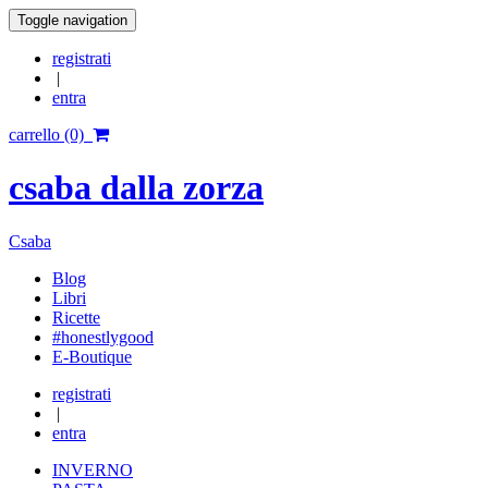
Toggle navigation
registrati
|
entra
carrello (0)
csaba dalla zorza
Csaba
Blog
Libri
Ricette
#honestlygood
E-Boutique
registrati
|
entra
INVERNO