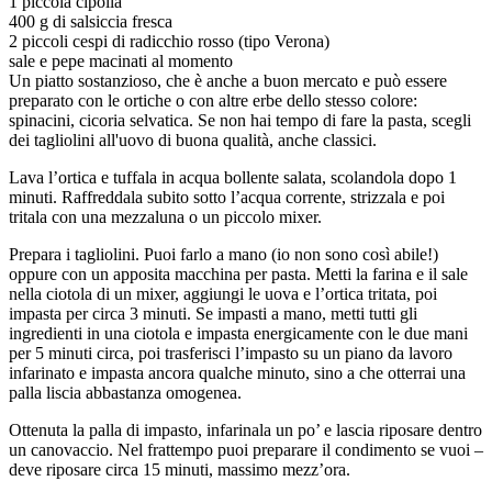
1 piccola cipolla
400 g di salsiccia fresca
2 piccoli cespi di radicchio rosso (tipo Verona)
sale e pepe macinati al momento
Un piatto sostanzioso, che è anche a buon mercato e può essere
preparato con le ortiche o con altre erbe dello stesso colore:
spinacini, cicoria selvatica. Se non hai tempo di fare la pasta, scegli
dei tagliolini all'uovo di buona qualità, anche classici.
Lava l’ortica e tuffala in acqua bollente salata, scolandola dopo 1
minuti. Raffreddala subito sotto l’acqua corrente, strizzala e poi
tritala con una mezzaluna o un piccolo mixer.
Prepara i tagliolini. Puoi farlo a mano (io non sono così abile!)
oppure con un apposita macchina per pasta. Metti la farina e il sale
nella ciotola di un mixer, aggiungi le uova e l’ortica tritata, poi
impasta per circa 3 minuti. Se impasti a mano, metti tutti gli
ingredienti in una ciotola e impasta energicamente con le due mani
per 5 minuti circa, poi trasferisci l’impasto su un piano da lavoro
infarinato e impasta ancora qualche minuto, sino a che otterrai una
palla liscia abbastanza omogenea.
Ottenuta la palla di impasto, infarinala un po’ e lascia riposare dentro
un canovaccio. Nel frattempo puoi preparare il condimento se vuoi –
deve riposare circa 15 minuti, massimo mezz’ora.