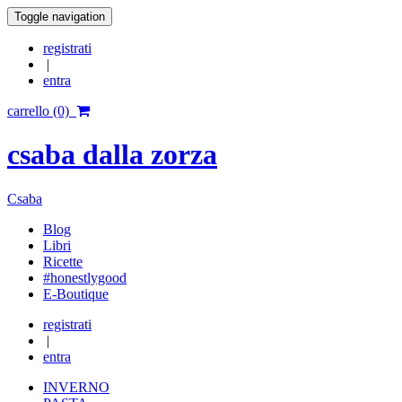
Toggle navigation
registrati
|
entra
carrello (0)
csaba dalla zorza
Csaba
Blog
Libri
Ricette
#honestlygood
E-Boutique
registrati
|
entra
INVERNO