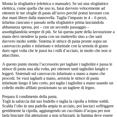
Monta la sfogliatrice (elettrica o manuale). Se usi una sfogliatrice
elettrica, come quella che uso io, farai davvero velocemente ad
ottenere le tue sfoglie di pasta all’uovo perché potrai lavorare con
due mani libere dalla manovella. Taglia l’impasto in 4 – 6 pezzi,
infarina ciascuno e passalo nella sfogliatrice prima lasciandola
abbastanza spessa, poi – con un secondo passaggio –
assottigliandola sempre di più. Se fai questa parte della lavorazione a
mano devi stendere la pasta con un matterello sino a che sarà
davvero molto sottile. Sistema le strisce di pasta pronte sopra un
canovaccio pulito e infarinato e infarinale con la semola di grano
duro ogni volta che le passi tra i rulli d’acciaio, in modo che non si
attacchino.
A questo punto monta l’accessorio per tagliare i tagliolini e passa le
strisce di pasta una alla volta, per ottenere tanti tagliolini lunghi e
leggeri. Sistemali sul canovaccio infarinato a mano a mano che
procedi. Se vuoi tagliarli a mano, arrotola le strisce di pasta
infarinate lungo il lato corto, poi taglia i tagliolini a mano usando un
coltello molto affilato posizionato su un tagliere di legno.
Prepara il condimento della pasta.
Togli la salsiccia dal suo budello e taglia la cipolla a fettine sottili.
Scalda l’olio in una padella ampia in acciaio, poi lasciaci soffriggere
gentilmente la cipolla, aggiungendo un cucchiaio d’acqua per non
farla bruciare (fai attenzione a non schizzarti, la fiamma deve essere