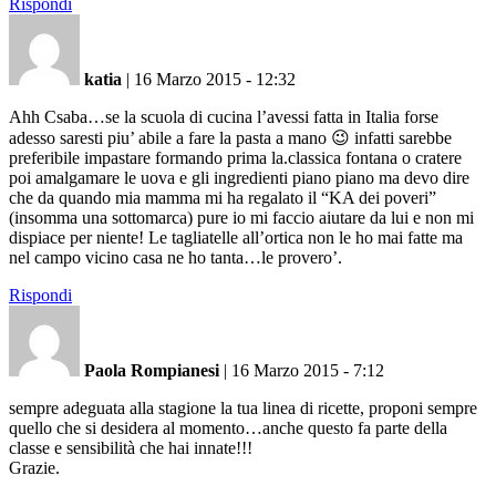
Rispondi
katia
|
16 Marzo 2015 - 12:32
Ahh Csaba…se la scuola di cucina l’avessi fatta in Italia forse
adesso saresti piu’ abile a fare la pasta a mano 😉 infatti sarebbe
preferibile impastare formando prima la.classica fontana o cratere
poi amalgamare le uova e gli ingredienti piano piano ma devo dire
che da quando mia mamma mi ha regalato il “KA dei poveri”
(insomma una sottomarca) pure io mi faccio aiutare da lui e non mi
dispiace per niente! Le tagliatelle all’ortica non le ho mai fatte ma
nel campo vicino casa ne ho tanta…le provero’.
Rispondi
Paola Rompianesi
|
16 Marzo 2015 - 7:12
sempre adeguata alla stagione la tua linea di ricette, proponi sempre
quello che si desidera al momento…anche questo fa parte della
classe e sensibilità che hai innate!!!
Grazie.