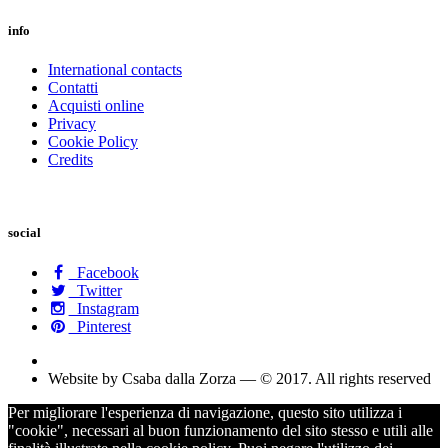
info
International contacts
Contatti
Acquisti online
Privacy
Cookie Policy
Credits
social
Facebook
Twitter
Instagram
Pinterest
Website by Csaba dalla Zorza — © 2017. All rights reserved
Per migliorare l'esperienza di navigazione, questo sito utilizza i
"cookie", necessari al buon funzionamento del sito stesso e utili alle