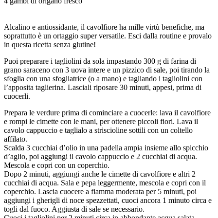
4 gambi di origano fresco
Alcalino e antiossidante, il cavolfiore ha mille virtù benefiche, ma
soprattutto è un ortaggio super versatile. Esci dalla routine e provalo
in questa ricetta senza glutine!
Puoi preparare i tagliolini da sola impastando 300 g di farina di
grano saraceno con 3 uova intere e un pizzico di sale, poi tirando la
sfoglia con una sfogliatrice (o a mano) e tagliando i tagliolini con
l’apposita taglierina. Lasciali riposare 30 minuti, appesi, prima di
cuocerli.
Prepara le verdure prima di cominciare a cuocerle: lava il cavolfiore
e rompi le cimette con le mani, per ottenere piccoli fiori. Lava il
cavolo cappuccio e taglialo a striscioline sottili con un coltello
affilato.
Scalda 3 cucchiai d’olio in una padella ampia insieme allo spicchio
d’aglio, poi aggiungi il cavolo cappuccio e 2 cucchiai di acqua.
Mescola e copri con un coperchio.
Dopo 2 minuti, aggiungi anche le cimette di cavolfiore e altri 2
cucchiai di acqua. Sala e pepa leggermente, mescola e copri con il
coperchio. Lascia cuocere a fiamma moderata per 5 minuti, poi
aggiungi i gherigli di noce spezzettati, cuoci ancora 1 minuto circa e
togli dal fuoco. Aggiusta di sale se necessario.
Cuoci i tagliolini per 2 minuti circa in abbondante acqua salata.