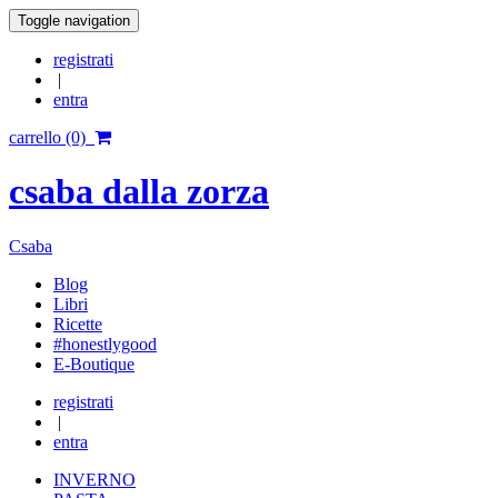
Toggle navigation
registrati
|
entra
carrello (0)
csaba dalla zorza
Csaba
Blog
Libri
Ricette
#honestlygood
E-Boutique
registrati
|
entra
INVERNO