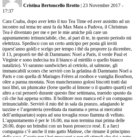
Cristina Bertoncello Brotto
|
23 Novembre 2017 -
17:37
Cara Csaba, dopo aver letto il tuo Tea Time ed aver assistito ad un
incontro sul tema tre anni fa da Max Mara a Padova, il Christmas
Tea è diventato per me e per le mie amiche più care un
appuntamento irrinunciabile, che, al pari di te, in questo periodo mi
elettrizza. Spedisco con un certo anticipo per posta gli inviti
(quest’anno gold) e scelgo per tempo i thè da proporre (a dicembre,
il 13, proporrò tre thè di Dammann: Noel a Paris, il verde Paul et
Virginie e sono indecisa tra il bianco al mirtillo o quello bianco
natalizio). Vi saranno sandwiches al cetriolo, al salmone, gli
immancabili scones che servirò con la gelatina di Dammann Noel a
Paris e con quella di Mariages Frères al rooibos e vaniglia Bourbon,
oltre a panna montata. Non mancheranno golosi biscotti tratti dai
tuoi libri, un plumcake (forse quello al limone o il quattro quarti) ed
altro a cui penserò durante questo fine settimana, traendo spunto da
ciò che hai appena scritto. Il bollitore non manca ed è un compagno
irrinunciabile. Servirò il mio thè in sala da pranzo, adagiando le
tazzine e l’argenteria (ereditata da mamma o presa ai mercatini
dell’antiquariato) sopra ad una tovaglia rosso fiamma di velluto.
L’appuntamento è per le 16.00, ma non termina mai prima delle
20.00, dopo un brindisi con un buon prosecco rosé. E a farci
compagnia c’è anche il mio gatto Matisse, che rimane il principino
della casa. Grazie per i bei messaggi e per gli stimoli che dai a tutte