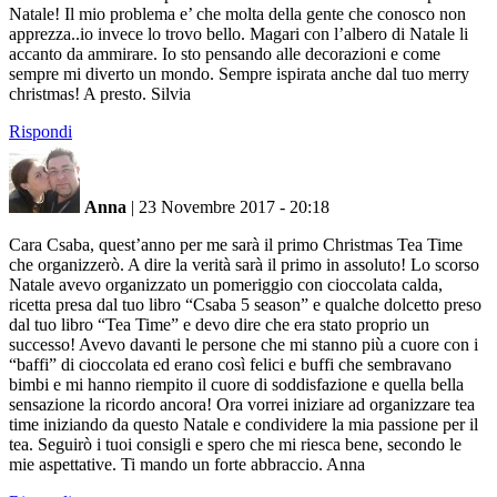
Natale! Il mio problema e’ che molta della gente che conosco non
apprezza..io invece lo trovo bello. Magari con l’albero di Natale li
accanto da ammirare. Io sto pensando alle decorazioni e come
sempre mi diverto un mondo. Sempre ispirata anche dal tuo merry
christmas! A presto. Silvia
Rispondi
Anna
|
23 Novembre 2017 - 20:18
Cara Csaba, quest’anno per me sarà il primo Christmas Tea Time
che organizzerò. A dire la verità sarà il primo in assoluto! Lo scorso
Natale avevo organizzato un pomeriggio con cioccolata calda,
ricetta presa dal tuo libro “Csaba 5 season” e qualche dolcetto preso
dal tuo libro “Tea Time” e devo dire che era stato proprio un
successo! Avevo davanti le persone che mi stanno più a cuore con i
“baffi” di cioccolata ed erano così felici e buffi che sembravano
bimbi e mi hanno riempito il cuore di soddisfazione e quella bella
sensazione la ricordo ancora! Ora vorrei iniziare ad organizzare tea
time iniziando da questo Natale e condividere la mia passione per il
tea. Seguirò i tuoi consigli e spero che mi riesca bene, secondo le
mie aspettative. Ti mando un forte abbraccio. Anna