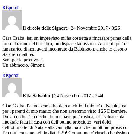
Rispondi
Il circolo delle Signore
|
24 Novembre 2017 - 8:26
Cara Csaba, ieri un imprevisto mi ha costretta a rincasare prima della
presentazione del tuo libro, mi dispiace tantissimo. Ancor di piu’ di
rammarico di non averti incontrato da Babington, anche io ci sono
stata ieri mattina.
Sarà per la prox volta.
Un abbraccio, Simona
Rispondi
Rita Salvador
|
24 Novembre 2017 - 7:44
Ciao Csaba, l’anno scorso ho dato anch’io il mio te’ di Natale, ma
per i parenti di mio marito che non avremmo visto il 25 Dicembre.
Diciamo che l’ho declinato in chiave piu’ rustica, con schiacciata
integrale fatta in casa con dell’ottimo prosciutto, vari dolci
dell’ottimo te’ di Natale alla cannella ma anche un ottimo prosecco.
Era piu’ consono agli invitati (:-*)! Comunque e’ riuscito benissimo