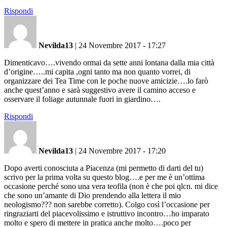
Rispondi
Nevilda13
|
24 Novembre 2017 - 17:27
Dimenticavo….vivendo ormai da sette anni lontana dalla mia città
d’origine…..mi capita ,ogni tanto ma non quanto vorrei, di
organizzare dei Tea Time con le poche nuove amicizie….lo farò
anche quest’anno e sarà suggestivo avere il camino acceso e
osservare il foliage autunnale fuori in giardino….
Rispondi
Nevilda13
|
24 Novembre 2017 - 17:20
Dopo averti conosciuta a Piacenza (mi permetto di darti del tu)
scrivo per la prima volta su questo blog….e per me è un’ottima
occasione perché sono una vera teofila (non è che poi qlcn. mi dice
che sono un’amante di Dio prendendo alla lettera il mio
neologismo??? non sarebbe corretto). Colgo così l’occasione per
ringraziarti del piacevolissimo e istruttivo incontro…ho imparato
molto e spero di mettere in pratica anche molto….poco per