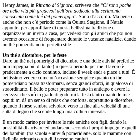
Henry James, in
Ritratto di Signora
, scriveva che “
Ci sono poche
ore nella vita più gradevoli dell’ora dedicata alla cerimonia
conosciuta come thé del pomeriggio
”. Sono d’accordo. Ma penso
anche che non c’è periodo come la Quinta Stagione, il Natale
appunto, per approfittare di questa bellissima tradizione e
organizzare un invito a casa, per vedersi con gli amici che poi non
avremo occasione di frequentare durante le vacanze natalizie, dando
un thé pomeridiano in perfetto stile.
Un thé a dicembre, per le feste
Dare un thé nei pomeriggi di dicembre è una delle attività preferite:
non impegna più di tanto (in questo periodo per me il lavoro è
praticamente a ciclo continuo, incluso il week end) e piace a tutti. È
bellissimo vedere come un’occasione semplice quanto un thé
pomeridiano possa trasformarsi, senza grandi sforzi, in qualcosa di
straordinario. Il bello è poter preparare tutto in anticipo e avere la
certezza che sarò in grado di godermi la festa tanto quanto le mie
ospiti: mi dà un senso di relax che conforta, soprattutto a dicembre,
quando il mese sembra scivolare verso la fine alla velocità di una
slitta di legno che scende lungo una collina innevata.
È un modo carino per invitare le mie amiche con figli, dando la
possibilità di arrivare ed andarsene secondo i propri impegni e quelli
dei bambini (tra scuola e attività pomeridiane, solo le mamme con
figli alla primaria o giù di lì possono capire).