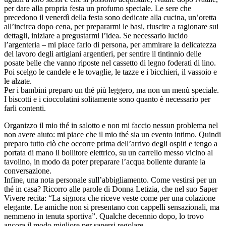
per dare alla propria festa un profumo speciale. Le sere che
precedono il venerdì della festa sono dedicate alla cucina, un’oretta
all’incirca dopo cena, per prepararmi le basi, riuscire a ragionare sui
dettagli, iniziare a pregustarmi l’idea. Se necessario lucido
l’argenteria – mi piace farlo di persona, per ammirare la delicatezza
del lavoro degli artigiani argentieri, per sentire il tintinnio delle
posate belle che vanno riposte nel cassetto di legno foderati di lino.
Poi scelgo le candele e le tovaglie, le tazze e i bicchieri, il vassoio e
le alzate.
Per i bambini preparo un thé più leggero, ma non un menù speciale.
I biscotti e i cioccolatini solitamente sono quanto è necessario per
farli contenti.
Organizzo il mio thé in salotto e non mi faccio nessun problema nel
non avere aiuto: mi piace che il mio thé sia un evento intimo. Quindi
preparo tutto ciò che occorre prima dell’arrivo degli ospiti e tengo a
portata di mano il bollitore elettrico, su un carrello messo vicino al
tavolino, in modo da poter preparare l’acqua bollente durante la
conversazione.
Infine, una nota personale sull’abbigliamento. Come vestirsi per un
thé in casa? Ricorro alle parole di Donna Letizia, che nel suo Saper
Vivere recita: “La signora che riceve veste come per una colazione
elegante. Le amiche non si presentano con cappelli sensazionali, ma
nemmeno in tenuta sportiva”. Qualche decennio dopo, lo trovo
ancora il modo migliore per sapersi regolare.