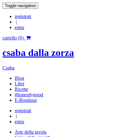
Toggle navigation
registrati
|
entra
carrello (0)
csaba dalla zorza
Csaba
Blog
Libri
Ricette
#honestlygood
E-Boutique
registrati
|
entra
Arte della tavola