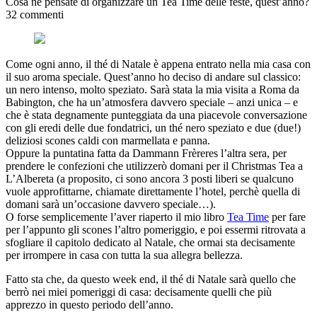
Cosa ne pensate di organizzare un Tea Time delle feste, quest’anno?
32 commenti
Come ogni anno, il thé di Natale è appena entrato nella mia casa con
il suo aroma speciale. Quest’anno ho deciso di andare sul classico:
un nero intenso, molto speziato. Sarà stata la mia visita a Roma da
Babington, che ha un’atmosfera davvero speciale – anzi unica – e
che è stata degnamente punteggiata da una piacevole conversazione
con gli eredi delle due fondatrici, un thé nero speziato e due (due!)
deliziosi scones caldi con marmellata e panna.
Oppure la puntatina fatta da Dammann Frèreres l’altra sera, per
prendere le confezioni che utilizzerò domani per il Christmas Tea a
L’Albereta (a proposito, ci sono ancora 3 posti liberi se qualcuno
vuole approfittarne, chiamate direttamente l’hotel, perchè quella di
domani sarà un’occasione davvero speciale…).
O forse semplicemente l’aver riaperto il mio libro
Tea Time
per fare
per l’appunto gli scones l’altro pomeriggio, e poi essermi ritrovata a
sfogliare il capitolo dedicato al Natale, che ormai sta decisamente
per irrompere in casa con tutta la sua allegra bellezza.
Fatto sta che, da questo week end, il thé di Natale sarà quello che
berrò nei miei pomeriggi di casa: decisamente quelli che più
apprezzo in questo periodo dell’anno.