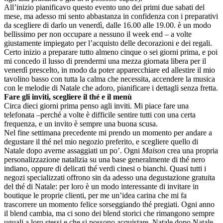
All’inizio pianificavo questo evento uno dei primi due sabati del
mese, ma adesso mi sento abbastanza in confidenza con i preparativi
da scegliere di darlo un venerdì, dalle 16.00 alle 19.00. è un modo
bellissimo per non occupare a nessuno il week end – a volte
giustamente impiegato per l’acquisto delle decorazioni e dei regali.
Certo inizio a preparare tutto almeno cinque o sei giorni prima, e poi
mi concedo il lusso di prendermi una mezza giornata libera per il
venerdì prescelto, in modo da poter apparecchiare ed allestire il mio
tavolino basso con tutta la calma che necessita, accendere la musica
con le melodie di Natale che adoro, pianificare i dettagli senza fretta.
Fare gli inviti, scegliere il thé e il menù
Circa dieci giorni prima penso agli inviti. Mi piace fare una
telefonata –perché a volte è difficile sentire tutti con una certa
frequenza, e un invito è sempre una buona scusa.
Nel fine settimana precedente mi prendo un momento per andare a
degustare il thé nel mio negozio preferito, e scegliere quello di
Natale dopo averne assaggiati un po’. Ogni
Maison
crea una propria
personalizzazione natalizia su una base generalmente di thé nero
indiano, oppure di delicati thé verdi cinesi o bianchi. Quasi tutti i
negozi specializzati offrono sin da adesso una degustazione gratuita
del thé di Natale: per loro è un modo interessante di invitare in
boutique le proprie clienti, per me un’idea carina che mi fa
trascorrere un momento felice sorseggiando thé pregiati. Ogni anno
il blend cambia, ma ci sono dei blend storici che rimangono sempre
uguali a loro stessi e che si possono acquistare, Natale dopo Natale,