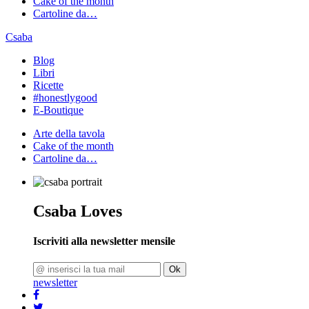
Cake of the month
Cartoline da…
Csaba
Blog
Libri
Ricette
#honestlygood
E-Boutique
Arte della tavola
Cake of the month
Cartoline da…
Csaba Loves
Iscriviti alla newsletter mensile
Ok
newsletter