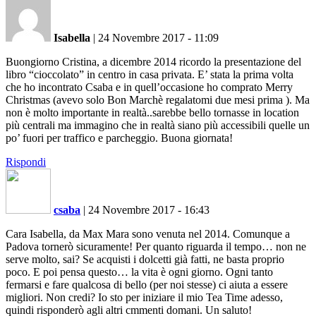
Isabella
|
24 Novembre 2017 - 11:09
Buongiorno Cristina, a dicembre 2014 ricordo la presentazione del
libro “cioccolato” in centro in casa privata. E’ stata la prima volta
che ho incontrato Csaba e in quell’occasione ho comprato Merry
Christmas (avevo solo Bon Marchè regalatomi due mesi prima ). Ma
non è molto importante in realtà..sarebbe bello tornasse in location
più centrali ma immagino che in realtà siano più accessibili quelle un
po’ fuori per traffico e parcheggio. Buona giornata!
Rispondi
csaba
|
24 Novembre 2017 - 16:43
Cara Isabella, da Max Mara sono venuta nel 2014. Comunque a
Padova tornerò sicuramente! Per quanto riguarda il tempo… non ne
serve molto, sai? Se acquisti i dolcetti già fatti, ne basta proprio
poco. E poi pensa questo… la vita è ogni giorno. Ogni tanto
fermarsi e fare qualcosa di bello (per noi stesse) ci aiuta a essere
migliori. Non credi? Io sto per iniziare il mio Tea Time adesso,
quindi risponderò agli altri cmmenti domani. Un saluto!