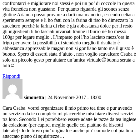
confrontarci e migliorare noi stessi e poi un po’ di coccole in questa
vita frenetica non guastano. Per quanto riguarda gli scones senza
glutine Arianna posso provare a darti una mano io , essendo celiaca
sperimento sempre e li ho fatti con la farina di riso ho dimezzato lo
zucchero perché la farina di riso è già abbastanza dolce per il resto
gli ingredienti li ho lasciati invariati tranne il burro né ho messo
100gr per legare meglio , ll’impasto poi l’ho lasciato mezz’ora in
frigo per avere la possibilità di stenderlo meglio il risultato è
abbastanza apprezzabile magari non si gonfiano tanto ma il gusto è
buono. Spero di esserti stata d’aiuto , non voglio scavalcare Csaba è
solo un piccolo gesto per aiutare un’amica virtuale😊buona serata a
tutti☺️
Rispondi
simonetta
|
24 Novembre 2017 - 18:00
Cara Csaba, vorrei organizzare il mio primo tea time e pur avendo
un servizio da tea completo mi piacerebbe mischiare diversi servizi
tra loro. Secondo Lei potrebbero essere adatte le tazze da tea inglese
da colazione (per capirci meglio quelle col piattino da biscotti
laterale)? Io le trovo piu’ originali e anche piu’ comode col piattino
attaccato pieno di squisitezze…