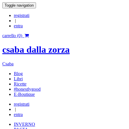
Toggle navigation
registrati
|
entra
carrello (0)
csaba dalla zorza
Csaba
Blog
Libri
Ricette
#honestlygood
E-Boutique
registrati
|
entra
INVERNO