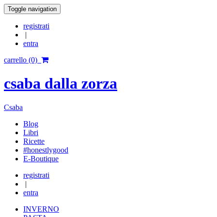
Toggle navigation
registrati
|
entra
carrello (0)
csaba dalla zorza
Csaba
Blog
Libri
Ricette
#honestlygood
E-Boutique
registrati
|
entra
INVERNO