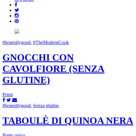
#honestlygood
,
#TheModernCook
GNOCCHI CON
CAVOLFIORE (SENZA
GLUTINE)
Primi
#honestlygood
,
Senza glutine
TABOULÈ DI QUINOA NERA
Piatto unico