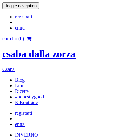
Toggle navigation
registrati
|
entra
carrello (0)
csaba dalla zorza
Csaba
Blog
Libri
Ricette
#honestlygood
E-Boutique
registrati
|
entra
INVERNO