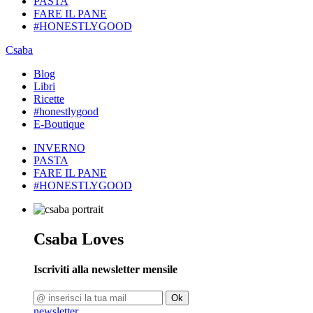
PASTA
FARE IL PANE
#HONESTLYGOOD
Csaba
Blog
Libri
Ricette
#honestlygood
E-Boutique
INVERNO
PASTA
FARE IL PANE
#HONESTLYGOOD
Csaba Loves
Iscriviti alla newsletter mensile
Ok
newsletter