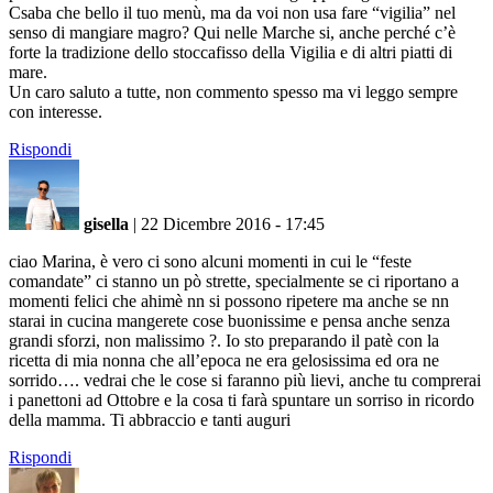
Csaba che bello il tuo menù, ma da voi non usa fare “vigilia” nel
senso di mangiare magro? Qui nelle Marche si, anche perché c’è
forte la tradizione dello stoccafisso della Vigilia e di altri piatti di
mare.
Un caro saluto a tutte, non commento spesso ma vi leggo sempre
con interesse.
Rispondi
gisella
|
22 Dicembre 2016 - 17:45
ciao Marina, è vero ci sono alcuni momenti in cui le “feste
comandate” ci stanno un pò strette, specialmente se ci riportano a
momenti felici che ahimè nn si possono ripetere ma anche se nn
starai in cucina mangerete cose buonissime e pensa anche senza
grandi sforzi, non malissimo ?. Io sto preparando il patè con la
ricetta di mia nonna che all’epoca ne era gelosissima ed ora ne
sorrido…. vedrai che le cose si faranno più lievi, anche tu comprerai
i panettoni ad Ottobre e la cosa ti farà spuntare un sorriso in ricordo
della mamma. Ti abbraccio e tanti auguri
Rispondi