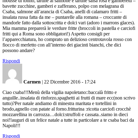
mousse di tonno, tartine al salmone e tartine salsa rosa e gamberetti –
bavette zucchine, gamberi e zafferano, polpo con melagrana di
Csaba, salmone all’arancia di Csaba, anelli di calamaro fritti –
insalata russa fatta da me – puntarelle alla romana – croccante di
mandorle fatto dalla sottoscritta e dolci vari (adoro i marrons glaces).
Mia mamma preparerà le verdure fritte (broccoli in pastella e carciofi
fritti qui a Roma sono obbligatori!) Aspetto consigli per
l’apparecchiatura, ho comprato un delizioso centrotavola rosso con
fiocco di merletto con all’interno dei giacinti bianchi, che dici
possono andare?
Rispondi
Carmen
|
22 Dicembre 2016 - 17:24
Ciao csaba!!!Menù della vigilia napoletano::baccalà fritto e
anguille..insalata di rinforzo,spaghetti ai frutti di mare ecc(non scrivo
tutto)?Per natale andiamo di minestra maritata e tortellini in
brodo,agnello con patate al forno.fritturina :ricotta carciofi crocchè
mozzarellina in carrozza…dolci:struffoli e cassata..siamo in dieci
noi!!auguri di un felice natale a tutte in particolare a te csaba baci da
Napoli!!!
Rispondi