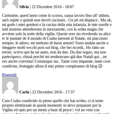
Silvia
|
22 Dicembre 2016 - 18:07
Carissime, quest’anno come lo scorso, causa lavoro fino all’ ultimo,
sarò ospite e quindi non dovrò cucinare.. Un pò mi dispiace.. Ma ok,
mi godo i miei genitori e la cucina della mia infanzia, le mie sorelle e
tutti insieme attenderemo la mezzanotte, con la solita magia che
avviene solo la notte della vigilia. Queste sere sto rivedendo su alice
tv le puntate de il mondo di Csaba inerenti al Natale, mi piacciono
sempre, le adoro, mi mettono di buon umore! Sono andata anche a
rileggere molti vecchi post sul blog, che bei ricordi.. Ho fatto un
errore, scrivo qui da un anno, non da due. Da due seguo, ma non
partecipavo, chissà perché mi sembravano già due Natali qui…ne
ero anche convinta! Comunque sia.. Tante cose imparate, tante cose
condivise, festeggio allora il mio primo compleanno di blog 😉
Rispondi
Carla
|
22 Dicembre 2016 - 17:37
Cara Csaba condivido in pieno quello che hai scritto, ci si sente
proprio elettrizzate in questi momenti: io devo preparare per la
Vigilia ed opto per un menù a base di pesce:: vol au vent con