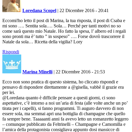
Loredana Scopel
|
22 Dicembre 2016 - 20:41
Eccomi!ho letto il post di Marina, la tua risposta, il post di Csaba e
mi sono …. Sentita sola…. Sola… Perché per tanti motivi no so
come sarà questo mio Natale. Ho fatto la spesa, l’ albero ed i regali
sono pronti ma è’ tutto ” in sospeso” …. Forse dovrò trascorrere il
Natale da sola… Ricetta della vigilia? Lory
Rispondi
Marina Minelli
|
22 Dicembre 2016 - 21:53
Ecco non sono pratica di questo sistema, ho cliccato rispondi e
pensavo di rispondere direttamente a @gisella, vabbè il grazie era
per lei.
@Loredana quanto è difficile pensare a questi giorni, ci sono
aspettative, c’è intorno a noi un’aria di festa (alle volte anche un po’
tirata per i capelli), si fanno programmi. Ti auguro davvero di non
essere sola, ma semmai apri una bottiglia di champagne che quello
fa sempre bene. Taaaaanti anni fa avevo letto un romanzetto leggero
– comunque pubblicato da Feltrinelli – Champagne e Camomilla e
l’amica della protagonista consigliava appunto dosi massicce di