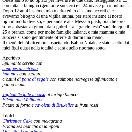
Quest’anno io ho optato per invertire le due date, festeggiando il 25
con tutta la famiglia (genitori e suoceri) e il 24 invece più in intimità.
Dopo 12 anni insieme, mio marito ed io ci siamo accorti che
avevamo bisogno di una vigilia intima, per stare insieme ai nostri
figli in modo diverso, e per andare alla Messa a piedi, ora che loro
sono abbastanza grandi da seguirci. La “grande festa” sarà dunque il
25 a pranzo, come per molte famiglie italiane, e mia mamma e mia
suocera si sono gentilmente offerte di darmi una mano.
Il menù del 24 dicembre, aspettando Babbo Natale, è stato scelto dai
miei figli quasi nella totalità e sarà quello riportato sotto.
Aperitivo
Spumante servito con
canapés al cetriolo
hummus
con verdure
crostini di
pane di segale
con salmone norvegese affumicato e
panna acida
Tagliatelle fatte in casa
al tartufo bianco
Filetto alla Wellington
Patate al forno e
cavoletti di Bruxelles
ai frutti rossi
I dolci
Christmas Cake
con melagrana
Friandises bianche ai lamponi
Dolcetti al rabarbaro