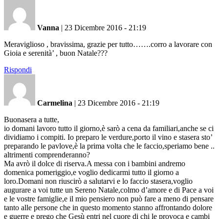
Vanna
|
23 Dicembre 2016 - 21:19
Meraviglioso , bravissima, grazie per tutto…….corro a lavorare con
Gioia e serenità’ , buon Natale???
Rispondi
Carmelina
|
23 Dicembre 2016 - 21:19
Buonasera a tutte,
io domani lavoro tutto il giorno,è sarò a cena da familiari,anche se ci
dividiamo i compiti. Io preparo le verdure,porto il vino e stasera sto’
preparando le pavlove,è la prima volta che le faccio,speriamo bene ..
altrimenti comprenderanno?
Ma avrò il dolce di riserva.A messa con i bambini andremo
domenica pomeriggio,e voglio dedicarmi tutto il giorno a
loro.Domani non riuscirò a salutarvi e lo faccio stasera,voglio
augurare a voi tutte un Sereno Natale,colmo d’amore e di Pace a voi
e le vostre famiglie,e il mio pensiero non può fare a meno di pensare
tanto alle persone che in questo momento stanno affrontando dolore
e guerre e prego che Gesù entri nel cuore di chi le provoca e cambi