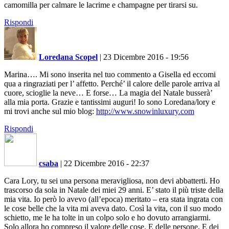
camomilla per calmare le lacrime e champagne per tirarsi su.
Rispondi
Loredana Scopel
|
23 Dicembre 2016 - 19:56
Marina…. Mi sono inserita nel tuo commento a Gisella ed eccomi
qua a ringraziati per l’ affetto. Perché’ il calore delle parole arriva al
cuore, scioglie la neve… E forse… La magia del Natale busserà’
alla mia porta. Grazie e tantissimi auguri! Io sono Loredana/lory e
mi trovi anche sul mio blog:
http://www.snowinluxury.com
Rispondi
csaba
|
22 Dicembre 2016 - 22:37
Cara Lory, tu sei una persona meravigliosa, non devi abbatterti. Ho
trascorso da sola in Natale dei miei 29 anni. E’ stato il più triste della
mia vita. Io però lo avevo (all’epoca) meritato – era stata ingrata con
le cose belle che la vita mi aveva dato. Così la vita, con il suo modo
schietto, me le ha tolte in un colpo solo e ho dovuto arrangiarmi.
Solo allora ho compreso il valore delle cose. E delle persone. E dei