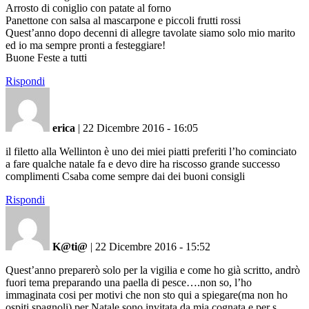
Arrosto di coniglio con patate al forno
Panettone con salsa al mascarpone e piccoli frutti rossi
Quest’anno dopo decenni di allegre tavolate siamo solo mio marito
ed io ma sempre pronti a festeggiare!
Buone Feste a tutti
Rispondi
erica
|
22 Dicembre 2016 - 16:05
il filetto alla Wellinton è uno dei miei piatti preferiti l’ho cominciato
a fare qualche natale fa e devo dire ha riscosso grande successo
complimenti Csaba come sempre dai dei buoni consigli
Rispondi
K@ti@
|
22 Dicembre 2016 - 15:52
Quest’anno preparerò solo per la vigilia e come ho già scritto, andrò
fuori tema preparando una paella di pesce….non so, l’ho
immaginata cosi per motivi che non sto qui a spiegare(ma non ho
ospiti spagnoli) per Natale sono invitata da mia cognata e per s.