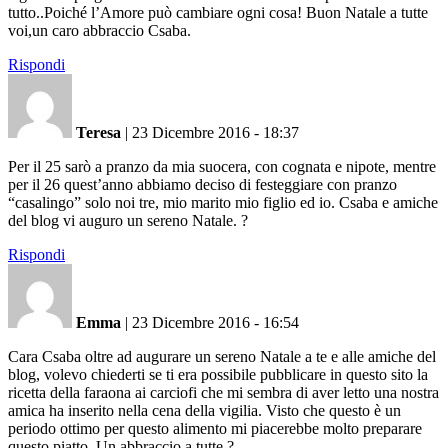
tutto..Poiché l’Amore può cambiare ogni cosa! Buon Natale a tutte
voi,un caro abbraccio Csaba.
Rispondi
Teresa
|
23 Dicembre 2016 - 18:37
Per il 25 sarò a pranzo da mia suocera, con cognata e nipote, mentre
per il 26 quest’anno abbiamo deciso di festeggiare con pranzo
“casalingo” solo noi tre, mio marito mio figlio ed io. Csaba e amiche
del blog vi auguro un sereno Natale. ?
Rispondi
Emma
|
23 Dicembre 2016 - 16:54
Cara Csaba oltre ad augurare un sereno Natale a te e alle amiche del
blog, volevo chiederti se ti era possibile pubblicare in questo sito la
ricetta della faraona ai carciofi che mi sembra di aver letto una nostra
amica ha inserito nella cena della vigilia. Visto che questo è un
periodo ottimo per questo alimento mi piacerebbe molto preparare
questo piatto. Un abbraccio a tutte ?