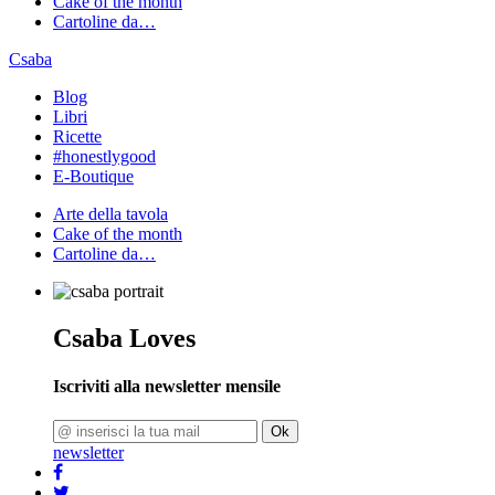
Cake of the month
Cartoline da…
Csaba
Blog
Libri
Ricette
#honestlygood
E-Boutique
Arte della tavola
Cake of the month
Cartoline da…
Csaba Loves
Iscriviti alla newsletter mensile
Ok
newsletter