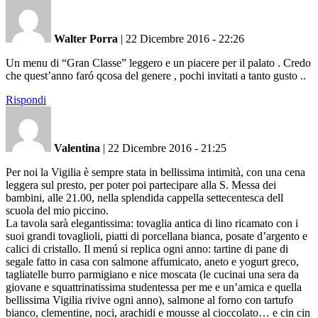
Walter Porra
|
22 Dicembre 2016 - 22:26
Un menu di “Gran Classe” leggero e un piacere per il palato . Credo
che quest’anno faró qcosa del genere , pochi invitati a tanto gusto ..
Rispondi
Valentina
|
22 Dicembre 2016 - 21:25
Per noi la Vigilia è sempre stata in bellissima intimità, con una cena
leggera sul presto, per poter poi partecipare alla S. Messa dei
bambini, alle 21.00, nella splendida cappella settecentesca dell
scuola del mio piccino.
La tavola sarà elegantissima: tovaglia antica di lino ricamato con i
suoi grandi tovaglioli, piatti di porcellana bianca, posate d’argento e
calici di cristallo. Il menú si replica ogni anno: tartine di pane di
segale fatto in casa con salmone affumicato, aneto e yogurt greco,
tagliatelle burro parmigiano e nice moscata (le cucinai una sera da
giovane e squattrinatissima studentessa per me e un’amica e quella
bellissima Vigilia rivive ogni anno), salmone al forno con tartufo
bianco, clementine, noci, arachidi e mousse al cioccolato… e cin cin