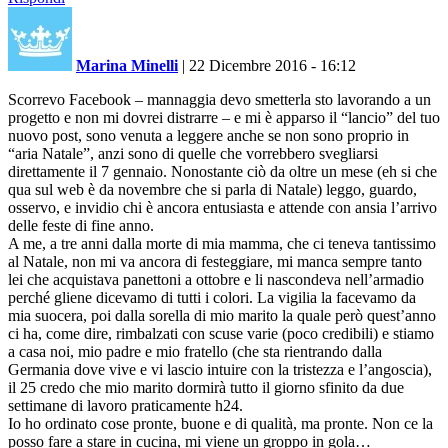
Marina Minelli
|
22 Dicembre 2016 - 16:12
Scorrevo Facebook – mannaggia devo smetterla sto lavorando a un
progetto e non mi dovrei distrarre – e mi è apparso il “lancio” del tuo
nuovo post, sono venuta a leggere anche se non sono proprio in
“aria Natale”, anzi sono di quelle che vorrebbero svegliarsi
direttamente il 7 gennaio. Nonostante ciò da oltre un mese (eh si che
qua sul web è da novembre che si parla di Natale) leggo, guardo,
osservo, e invidio chi è ancora entusiasta e attende con ansia l’arrivo
delle feste di fine anno.
A me, a tre anni dalla morte di mia mamma, che ci teneva tantissimo
al Natale, non mi va ancora di festeggiare, mi manca sempre tanto
lei che acquistava panettoni a ottobre e li nascondeva nell’armadio
perché gliene dicevamo di tutti i colori. La vigilia la facevamo da
mia suocera, poi dalla sorella di mio marito la quale però quest’anno
ci ha, come dire, rimbalzati con scuse varie (poco credibili) e stiamo
a casa noi, mio padre e mio fratello (che sta rientrando dalla
Germania dove vive e vi lascio intuire con la tristezza e l’angoscia),
il 25 credo che mio marito dormirà tutto il giorno sfinito da due
settimane di lavoro praticamente h24.
Io ho ordinato cose pronte, buone e di qualità, ma pronte. Non ce la
posso fare a stare in cucina, mi viene un groppo in gola…