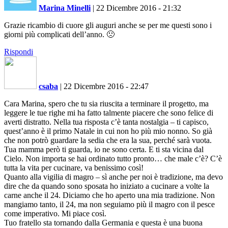
Marina Minelli
|
22 Dicembre 2016 - 21:32
Grazie ricambio di cuore gli auguri anche se per me questi sono i
giorni più complicati dell’anno. 🙁
Rispondi
csaba
|
22 Dicembre 2016 - 22:47
Cara Marina, spero che tu sia riuscita a terminare il progetto, ma
leggere le tue righe mi ha fatto talmente piacere che sono felice di
averti distratto. Nella tua risposta c’è tanta nostalgia – ti capisco,
quest’anno è il primo Natale in cui non ho più mio nonno. So già
che non potrò guardare la sedia che era la sua, perché sarà vuota.
Tua mamma però ti guarda, io ne sono certa. E ti sta vicina dal
Cielo. Non importa se hai ordinato tutto pronto… che male c’è? C’è
tutta la vita per cucinare, va benissimo così!
Quanto alla vigilia di magro – sì anche per noi è tradizione, ma devo
dire che da quando sono sposata ho iniziato a cucinare a volte la
carne anche il 24. Diciamo che ho aperto una mia tradizione. Non
mangiamo tanto, il 24, ma non seguiamo più il magro con il pesce
come imperativo. Mi piace così.
Tuo fratello sta tornando dalla Germania e questa è una buona