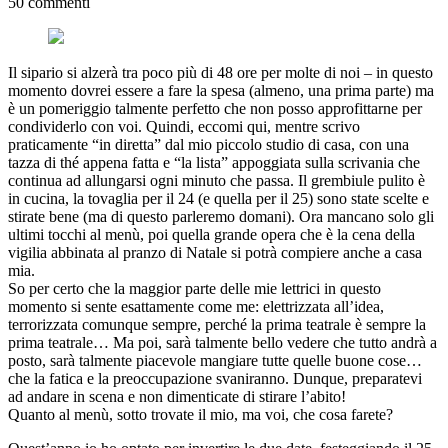
50 commenti
Il sipario si alzerà tra poco più di 48 ore per molte di noi – in questo
momento dovrei essere a fare la spesa (almeno, una prima parte) ma
è un pomeriggio talmente perfetto che non posso approfittarne per
condividerlo con voi. Quindi, eccomi qui, mentre scrivo
praticamente “in diretta” dal mio piccolo studio di casa, con una
tazza di thé appena fatta e “la lista” appoggiata sulla scrivania che
continua ad allungarsi ogni minuto che passa. Il grembiule pulito è
in cucina, la tovaglia per il 24 (e quella per il 25) sono state scelte e
stirate bene (ma di questo parleremo domani). Ora mancano solo gli
ultimi tocchi al menù, poi quella grande opera che è la cena della
vigilia abbinata al pranzo di Natale si potrà compiere anche a casa
mia.
So per certo che la maggior parte delle mie lettrici in questo
momento si sente esattamente come me: elettrizzata all’idea,
terrorizzata comunque sempre, perché la prima teatrale è sempre la
prima teatrale… Ma poi, sarà talmente bello vedere che tutto andrà a
posto, sarà talmente piacevole mangiare tutte quelle buone cose…
che la fatica e la preoccupazione svaniranno. Dunque, preparatevi
ad andare in scena e non dimenticate di stirare l’abito!
Quanto al menù, sotto trovate il mio, ma voi, che cosa farete?