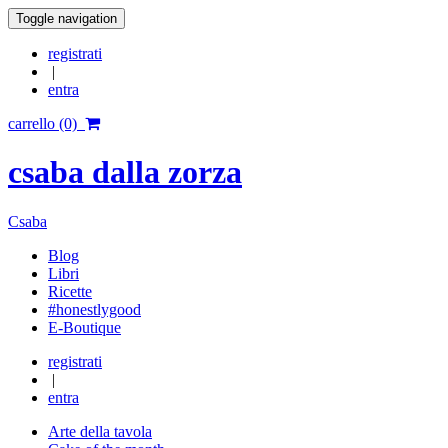
Toggle navigation
registrati
|
entra
carrello (0)
csaba dalla zorza
Csaba
Blog
Libri
Ricette
#honestlygood
E-Boutique
registrati
|
entra
Arte della tavola