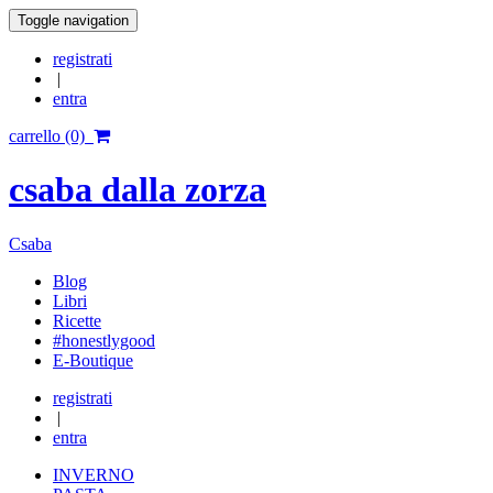
Toggle navigation
registrati
|
entra
carrello (0)
csaba dalla zorza
Csaba
Blog
Libri
Ricette
#honestlygood
E-Boutique
registrati
|
entra
INVERNO