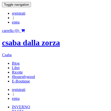
Toggle navigation
registrati
|
entra
carrello (0)
csaba dalla zorza
Csaba
Blog
Libri
Ricette
#honestlygood
E-Boutique
registrati
|
entra
INVERNO