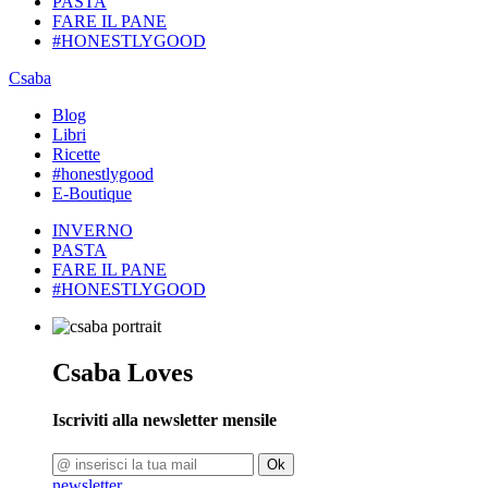
PASTA
FARE IL PANE
#HONESTLYGOOD
Csaba
Blog
Libri
Ricette
#honestlygood
E-Boutique
INVERNO
PASTA
FARE IL PANE
#HONESTLYGOOD
Csaba Loves
Iscriviti alla newsletter mensile
Ok
newsletter