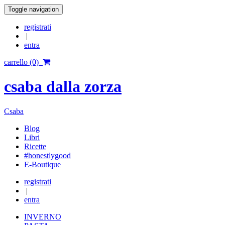
Toggle navigation
registrati
|
entra
carrello (0)
csaba dalla zorza
Csaba
Blog
Libri
Ricette
#honestlygood
E-Boutique
registrati
|
entra
INVERNO