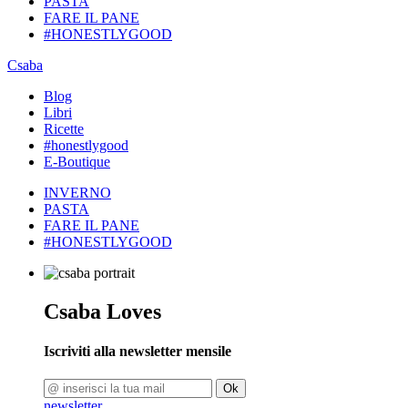
PASTA
FARE IL PANE
#HONESTLYGOOD
Csaba
Blog
Libri
Ricette
#honestlygood
E-Boutique
INVERNO
PASTA
FARE IL PANE
#HONESTLYGOOD
Csaba Loves
Iscriviti alla newsletter mensile
Ok
newsletter