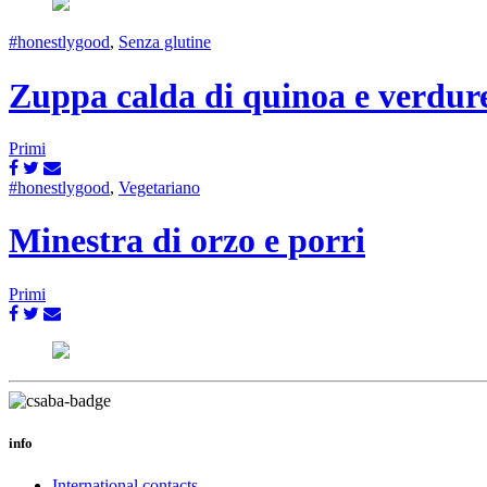
#honestlygood
,
Senza glutine
Zuppa calda di quinoa e verdur
Primi
#honestlygood
,
Vegetariano
Minestra di orzo e porri
Primi
info
International contacts