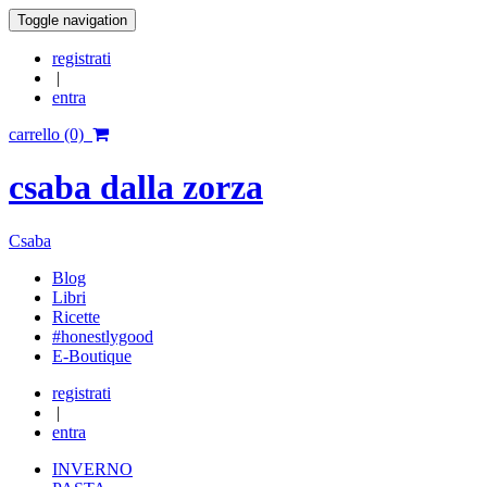
Toggle navigation
registrati
|
entra
carrello (0)
csaba dalla zorza
Csaba
Blog
Libri
Ricette
#honestlygood
E-Boutique
registrati
|
entra
INVERNO