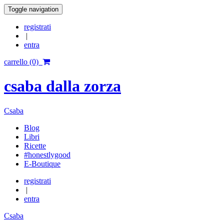
Toggle navigation
registrati
|
entra
carrello (0)
csaba dalla zorza
Csaba
Blog
Libri
Ricette
#honestlygood
E-Boutique
registrati
|
entra
Csaba