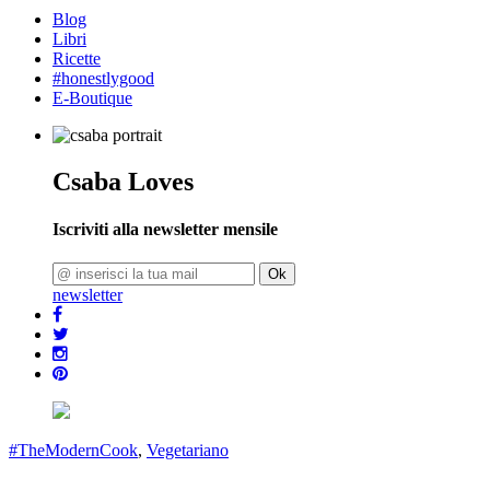
Blog
Libri
Ricette
#honestlygood
E-Boutique
Csaba Loves
Iscriviti alla newsletter mensile
Ok
newsletter
#TheModernCook
,
Vegetariano