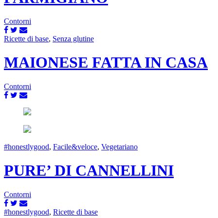
Contorni
Ricette di base
,
Senza glutine
MAIONESE FATTA IN CASA
Contorni
#honestlygood
,
Facile&veloce
,
Vegetariano
PURE’ DI CANNELLINI
Contorni
#honestlygood
,
Ricette di base