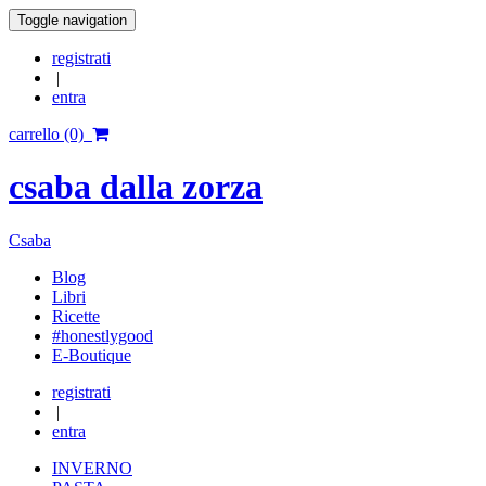
Toggle navigation
registrati
|
entra
carrello (0)
csaba dalla zorza
Csaba
Blog
Libri
Ricette
#honestlygood
E-Boutique
registrati
|
entra
INVERNO